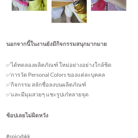
นอกจากนี้ในงานยังมีกิจกรรมสนุกมากมาย
✅️ได้ทดลองผลิตภัณฑ์ ใหม่อย่างอย่างใกล้ชิด
✅️การวัด Personal Colors ของแต่ละบุคคล
✅️กิจกรรม สลักชื่อลงบนผลิตภัณฑ์
✅และ️มีมุมสวยๆ แชะรูปเก๋หลายจุด
ช้อปเลยไม่ผิดหวัง
#spicybkk