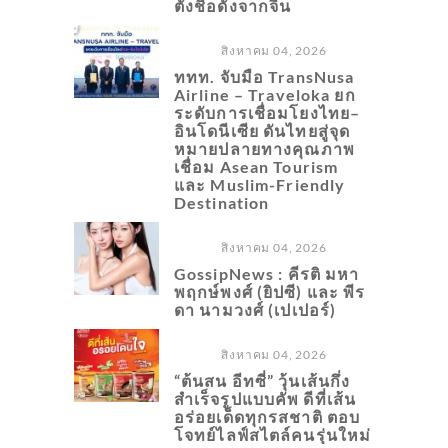
ตั้งชื่อดังจากจีน
สิงหาคม 04, 2026
ททท. จับมือ TransNusa
Airline – Traveloka ยก
ระดับการเชื่อมโยงไทย–
อินโดนีเซีย ดันไทยสู่จุด
หมายปลายทางคุณภาพ
เชื่อม Asean Tourism
และ Muslim-Friendly
Destination
สิงหาคม 04, 2026
GossipNews : คีรติ มหา
พฤกษ์พงศ์ (ยิปซี) และ พีร
ดา นามวงศ์ (เปเปอร์)
สิงหาคม 04, 2026
“ต้นสน อีทซี่” วุ้นเส้นกึ่ง
สำเร็จรูปแบบคัพ ดีที่เส้น
อร่อยเด็ดทุกรสชาติ ตอบ
โจทย์ไลฟ์สไตล์คนรุ่นใหม่