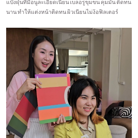
แป้งฝุ่นที่มีอนูละเอียดเนียน เบลอรูขุมขน คุมมัน ติดทน
นาน ทำให้แต่งหน้าติดทน ผิวเนียนไม่ง้อฟิลเตอร์