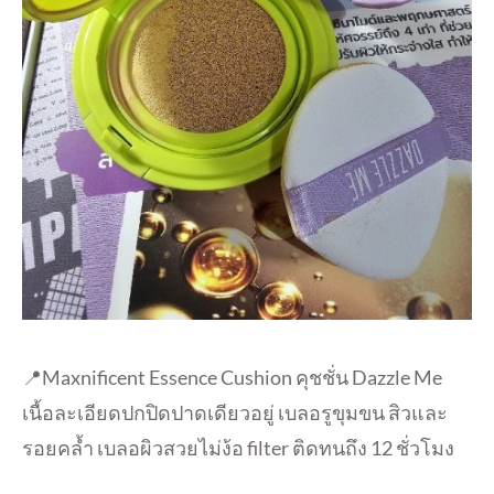
📍Maxnificent Essence Cushion คุชชั่น Dazzle Me
เนื้อละเอียดปกปิดปาดเดียวอยู่ เบลอรูขุมขน สิวและ
รอยคล้ำ เบลอผิวสวยไม่ง้อ filter ติดทนถึง 12 ชั่วโมง