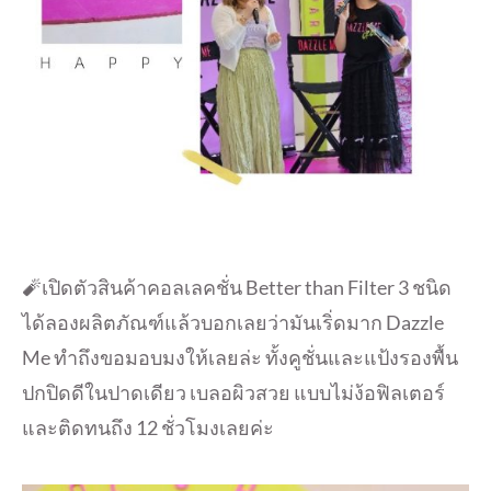
🧨เปิดตัวสินค้าคอลเลคชั่น Better than Filter 3 ชนิด
ได้ลองผลิตภัณฑ์แล้วบอกเลยว่ามันเริ่ดมาก Dazzle
Me ทำถึงขอมอบมงให้เลยล่ะ ทั้งคูชั่นและแป้งรองพื้น
ปกปิดดีในปาดเดียว เบลอผิวสวย แบบไม่ง้อฟิลเตอร์
และติดทนถึง 12 ชั่วโมงเลยค่ะ