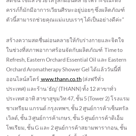
สดชื่น ใช้แล้วช่วยให้รู้สึกผ่อนคลาย เพราะขณะตั้ง
ครรภ์ก็มักมี
อาการเวียนศีรษะอยู่บ่อยๆ ซึ่งผลิตภัณฑ์
ตัวนี้สามารถช่
วยคุณแม่แบบเราๆ ได้เป็นอย่างดีค่ะ”
สร้างความสดชื่นผ่อนคลายให้กั
บร่างกายและจิตใจ
ในช่วงที่
สภาพอากาศร้อนจัดกับผลิตภัณฑ์ Time to
Refresh, Eastern Orchard Essential Oil และ Eastern
Orchard Aromatherapy Shower Gel ได้แล้ววันนี้ที่
ออนไลน์สโตร์
www.thann.co.th
(ส่งฟรีทั่ว
ประเทศ) และร้าน ‘ธัญ’ (THANN) ทั้ง 12 สาขาทั่ว
ประเทศ อาทิ สาขาสุขุมวิท 47, ชั้น 5 (Tower 2) โรงแรม
ชาเทรียม แกรนด์ กรุงเทพฯ, ชั้น 2 ศูนย์การค้าเซ็นทรัล
เวิลด์, ชั้น 3 ศูนย์การค้าเกษร, ชั้น 5 ศูนย์การค้าดิเอ็ม
โพเรียม, ชั้น G และ 2 ศูนย์การค้าสยามพารากอน, ชั้น