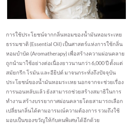
การใช้ประโยชน์จากกลิ่นหอมของน้ำ
มันหอมระเหย
ธรรมชาติ (Essential Oil) เป็นศาสตร์แห่งการใช้กลิ่
น
หอมบำบัด (Aromatherapy) เพื่อสร้างความผ่อนคลาย
ถูกนำมาใช้อย่างต่อเนื่
องยาวนานกว่า 6,000 ปี ตั้งแต่
สมัยกรีก โรมัน และอียิปต์ มาจนกระทั่งถึงปัจจุบัน
ประโยชน์ของน้ำมันหอมระเหย นอกจากจะช่วยเรื่อง
การนอนหลั
บแล้ว ยังสามารถช่วยสร้างสมาธิ
ในการ
ทำงาน สร้างบรรยากาศผ่
อนคลายโดยสามารถเลือก
เปลี่ยนกลิ่
นได้ตามอารมณ์ความต้องการ รวมถึงใช้
มอบเป็นของขวัญให้กั
บคนพิเศษได้อีกด้วย