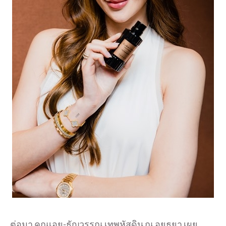
ต่อมา คุณเอย-ธัญวรรณ เทพหัสดิน ณ อยุธยา เผย