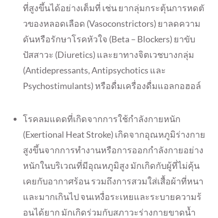
ที่สูงขึ้นได้อย่างเต็มที่
เช่น ยากลุ่มกระตุ้นการหดตั
วของหลอดเลือด (Vasoconstrictors) ยาลดความ
ดันหรือรักษาโรคหัวใจ (Beta – Blockers) ยาขับ
ปัสสาวะ (Diuretics) และยาทางจิตเวชบางกลุ่ม
(Antidepressants, Antipsychotics และ
Psychostimulants) หรือดื่มเครื่องดื่มแอลกอฮอล์
โรคลมแดดที่เกิดจากการใช้กำลั
งกายหนัก
(Exertional Heat Stroke) เกิดจากอุณหภูมิร่างกาย
สูงขึ้
นจากการทำงานหรือการออกกำลั
งกายอย่าง
หนักในบริเวณที่มีอุ
ณหภูมิสูง มักเกิดกับผู้ที่ไม่คุ้น
เคยกั
บอากาศร้อน รวมถึงการสวมใส่เสื้อผ้าที่
หนา
และมากเกินไป จนเหงื่อระเหยและระบายความร้
อนได้ยาก มักเกิดร่วมกับสภาวะร่
างกายขาดน้ำ