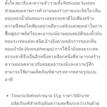
ตั้งใจ สมาธิและความจำ รวมทั้ง Reticular System
ช่วยผสมผสานการทำงานของร่
างกายและจิตใจ กลิ่น
หอมของน้ำมั
นหอมระเหยธรรมชาติไม่เพียงสร้
าง
ความพึงพอใจเพียงอย่างเดียว แต่ยังแฝงคุณค่าในการ
ฟื้นฟู
สภาพจิตใจและอารมณ์ตามคุณสมบัติ
ของน้ำมัน
หอมระเหยแต่ละชนิด อ้างอิงตามหลักการของกลิ่
น
หอมบำบัด (Aromatherapy) การใช้น้ำมันหอมระเหย
ธรรมชาติจึ
งเป็นอีกหนึ่งทางเลือกหนึ่งที่
สามารถสร้าง
ความผ่อนคลาย ปรับสมดุลอารมณ์และความรู้สึก
สามารถใช้ผ่านผลิตภัณฑ์ต่างๆ หลากหลายรูปแบบ
อาทิ
Time to Refresh ขนาด 15 g. ราคา 500 บาท
ผลิตภัณฑ์สำหรับเติมความสดชื่
นระหว่างวันด้วย