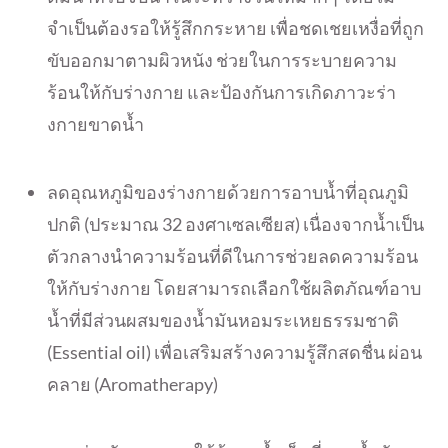
จำเป็นต้องรอให้รู้สึ
กกระหาย เพื่อชดเชยเหงื่อที่ถูก
ขั
บออกมาตามผิวหนัง ช่วยในการระบายความ
ร้อนให้กับร่
างกาย และป้องกันการเกิดภาวะร่
า
งกายขาดน้ำ
ลดอุณหภูมิของร่างกายด้
วยการอาบน้ำที่อุณภูมิ
ปกติ (ประมาณ 32 องศาเซลเซียส) เนื่องจากน้ำเป็น
ตั
วกลางนำความร้อนที่ดีในการช่
วยลดความร้อน
ให้กับร่างกาย โดยสามารถเลือกใช้ผลิตภัณฑ์
อาบ
น้ำที่มีส่วนผสมของน้ำมั
นหอมระเหยธรรมชาติ
(Essential oil) เพื่อเสริมสร้างความรู้สึกสดชื่
น ผ่อน
คลาย (Aromatherapy)