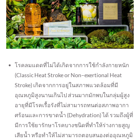
โรคลมแดดที่ไม่ได้เกิดจากการใช้
กำลังกายหนัก
(Classic Heat Stroke or Non–exertional Heat
Stroke) เกิดจากการอยู่ในสภาพแวดล้อมที่
มี
อุณหภูมิสูงนานเกินไป ส่วนมากมักพบในกลุ่มผู้สูง
อายุ
ที่มีโรคเรื้อรังที่ไม่
สามารถทนต่อสภาพอากา
ศร้
อนและการขาดน้ำ (Dehydration) ได้ รวมถึงผู้ที่
มีการใช้ยารั
กษาโรคบางชนิดที่ทำให้ร่างกายสู
ญ
เสียน้ำ หรือทำให้ไม่สามารถตอบสนองต่ออุ
ณหภูมิ