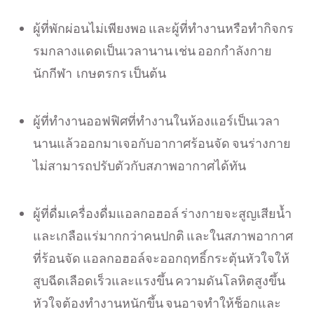
ผู้ที่พักผ่อนไม่เพียงพอ และผู้ที่ทำงานหรือทำกิ
จกร
รมกลางแดดเป็นเวลานาน เช่น ออกกำลังกาย
นักกีฬา เกษตรกร เป็นต้น
ผู้ที่ทำงานออฟฟิศที่ทำงานในห้
องแอร์เป็นเวลา
นานแล้
วออกมาเจอกับอากาศร้อนจัด จนร่างกาย
ไม่สามารถปรับตัวกั
บสภาพอากาศได้ทัน
ผู้ที่ดื่มเครื่องดื่มแอลกอฮอล์ ร่างกายจะสูญเสียน้ำ
และเกลือแร่
มากกว่าคนปกติ และในสภาพอากาศ
ที่ร้อนจัด แอลกอฮอล์จะออกฤทธิ์กระตุ้นหั
วใจให้
สูบฉีดเลือดเร็วและแรงขึ้
น ความดันโลหิตสูงขึ้น
หัวใจต้องทำงานหนักขึ้น จนอาจทำให้ช็อกและ