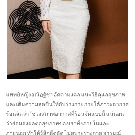
แพทย์หญิงอณัฏฐ์ชา อัศดามงคล แนะวิธีดูแลสุขภาพ
และเติ
มความสดชื่นให้กับร่างกายภายใต้
ภาวะอากาศ
ร้อนจัดว่า “ช่วงสภาพอากาศที่ร้อนจัดแบบนี้ แน่นอน
ว่าย่อมส่งผลต่อสุ
ขภาพของเราทั้งภายในและ
ภายนอก ทำให้รู้สึกอึดอัด ไม่สบายร่างกาย อารมณ์