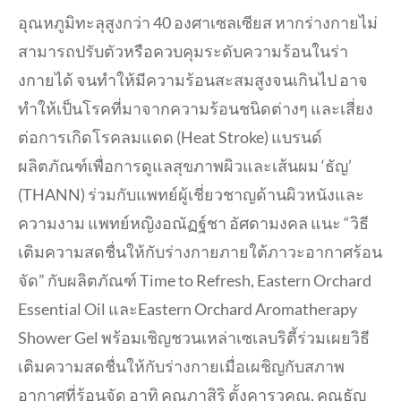
อุณหภูมิทะลุสูงกว่า 40 องศาเซลเซียส หากร่างกายไม่
สามารถปรับตัวหรื
อควบคุมระดับความร้อนในร่
า
งกายได้ จนทำให้มีความร้อนสะสมสูงจนเกิ
นไป อาจ
ทำให้เป็นโรคที่มาจากความร้
อนชนิดต่างๆ และเสี่ยง
ต่อการเกิดโรคลมแดด (Heat Stroke) แบรนด์
ผลิตภัณฑ์เพื่อการดูแลสุ
ขภาพผิวและเส้นผม ‘ธัญ’
(THANN) ร่วมกับแพทย์ผู้เชี่ยวชาญด้านผิ
วหนังและ
ความงาม แพทย์หญิงอณัฏฐ์ชา อัศดามงคล แนะ “วิธี
เติมความสดชื่นให้กับร่
างกายภายใต้ภาวะอากาศร้อน
จัด” กับผลิตภัณฑ์ Time to Refresh, Eastern Orchard
Essential Oil และEastern Orchard Aromatherapy
Shower Gel พร้อมเชิญชวนเหล่าเซเลบริตี้ร่
วมเผยวิธี
เติมความสดชื่นให้กั
บร่างกายเมื่อเผชิญกั
บสภาพ
อากาศที่ร้อนจัด อาทิ คุณภาสิริ ตั้งคารวคุณ, คุณธัญ