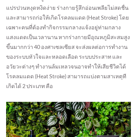
แปรปวนหงุดหงิดง่าย ร่างกายรู้สึกอ่อนเพลียไม่สดชื่
น
และสามารถก่อให้เกิดโรคลมแดด (Heat Stroke) โดย
เฉพาะคนที่ต้องทำกิ
จกรรมกลางแจ้งอยู่ท่
ามกลาง
แสงแดดเป็นเวลานาน หากร่างกายมีอุณหภูมิสะสมสูง
ขึ้
นมากกว่า 40 องศาเซลเซียส จะส่งผลต่อการทำงาน
ของระบบหั
วใจและหลอดเลือด ระบบประสาท และ
อวัยวะต่างๆ ทำงานล้มเหลวจนอาจทำให้เสียชีวิ
ตได้
โรคลมแดด (Heat Stroke) สามารถแบ่งตามสาเหตุที
เกิดได้ 2 ประเภท คือ