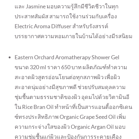
และ Jasmine มอบความรู้สึกมีชีวิตชีวาในทุ
ก
ประสาทสัมผัส สามารถใช้งานร่วมกับเครื่อง
Electric Aroma Diffuser สำหรับรังสรรค์
บรรยากาศความหอมภายในบ้านได้อย่
างมีรสนิยม
Eastern Orchard Aromatherapy Shower Gel
ขนาด 320 ml ราคา 650 บาท ผลิตภัณฑ์ทำความ
สะอาดผิวสูตรอ่
อนโยนต่อทุกสภาพผิว เพื่อผิว
สะอาดนุ่มอย่างมีสุ
ขภาพดี ช่วยปรับสมดุลความ
ชุ่มชื้
นตามธรรมชาติของผิว อุดมไปด้วยวิตามินอี
ใน Rice Bran Oil ทำหน้าที่เป็นสารแอนตี้ออกซิ
เดน
ซ์ทรงประสิทธิภาพ Organic Grape Seed Oil เพิ่ม
ความกระจ่างใสของผิว Organic Argan Oil มอบ
ความชุ่มชื้นแก่ผิวและป้องกั
นการระคายเคือง