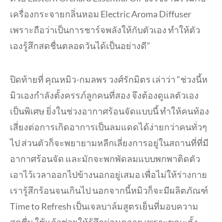
เครื่
องกระจายกลิ่นหอม Electric Aroma Diffuser
เพราะถือว่าเป็นการชาร์จพลังให้
กับตัวเอง ทำให้ตัว
เองรู้สึกสดชื่นตลอดวั
นได้เป็นอย่างดี”
ปิดท้ายที่ คุณหมิว-กมลพร วงศ์รักมิตร เล่าว่า “ช่วงนี้ห
มิวเองกำลังตั้งครรภ์
ลูกคนที่สอง จึงต้องดูแลตัวเอง
เป็นพิเศษ ยิ่งในช่วงอากาศร้อนจัดแบบนี้ ทำให้คนท้อง
เสี่ยงต่อการเกิ
ดอาการเป็นลมแดดได้ง่ายกว่าคนทั่
วๆ
ไป ส่วนตัวก็จะพยายามหลีกเลี่
ยงการอยู่ในสถานที่ที่มี
อากาศร้
อนจัด และมักจะพกพัดลมแบบพกพาติดตั
ว
เอาไว้เวลาออกไปข้างนอกอยู่
เสมอ เพื่อไม่ให้ร่างกาย
เรารู้สึกร้
อนจนเกินไป นอกจากนี้หมิวก็จะมีผลิตภัณฑ์
Time to Refresh เป็นเจลบาล์มสูตรเย็นที่
มอบความ