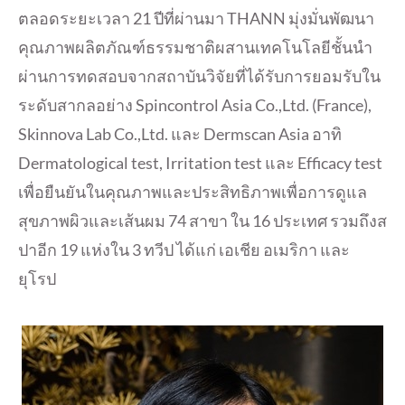
ตลอดระยะเวลา 21 ปีที่ผ่านมา THANN มุ่งมั่นพัฒนา
คุณภาพผลิตภัณฑ์
ธรรมชาติผสานเทคโนโลยีชั้นนำ
ผ่านการทดสอบจากสถาบันวิจัยที่
ได้รับการยอมรับใน
ระดับสากลอย่
าง Spincontrol Asia Co.,Ltd. (France),
Skinnova Lab Co.,Ltd. และ Dermscan Asia อาทิ
Dermatological test, Irritation test และ Efficacy test
เพื่อยืนยันในคุณภาพและประสิทธิ
ภาพเพื่อการดูแล
สุขภาพผิวและเส้
นผม 74 สาขา ใน 16 ประเทศ รวมถึงส
ปาอีก 19 แห่งใน 3 ทวีป ได้แก่ เอเชีย อเมริกา และ
ยุโรป