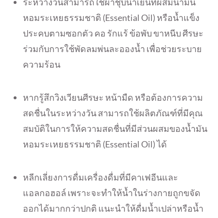
ระหว่างวันสามารถใช้ผ้าชุบน้ำ
เย็นที่ผสมน้ำมั
น
หอมระเหยธรรมชาติ (Essential Oil) หรือน้ำแข็ง
ประคบตามซอกตัว คอ รักแร้ ข้อพับ ขาหนีบ ศีรษะ
ร่วมกับการใช้พัดลมพ่นละอองน้ำ เพื่อช่วยระบาย
ความร้อน
หากรู้สึกวิงเวียนศีรษะ หน้ามืด หรือต้องการความ
สดชื่นในระหว่
างวัน สามารถใช้ผลิตภัณฑ์ที่มีคุณ
สมบั
ติในการให้ความสดชื่นที่มีส่
วนผสมของน้ำมัน
หอมระเหยธรรมชาติ (Essential Oil) ได้
หลีกเลี่ยงการดื่มเครื่องดื่มที่
มีคาเฟอีนและ
แอลกอฮอล์ เพราะจะทำให้น้ำในร่างกายถูกขจั
ด
ออกได้มากกว่าปกติ แนะนำให้ดื่มน้ำเปล่าหรือน้ำ