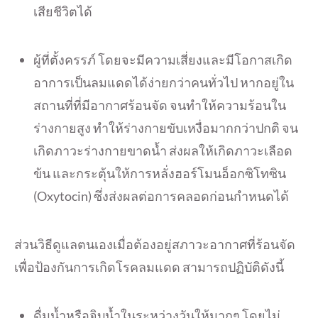
เสียชีวิตได้
ผู้ที่ตั้งครรภ์ โดยจะมีความเสี่ยงและมีโอกาสเกิ
ด
อาการเป็นลมแดดได้ง่ายกว่าคนทั่
วไป หากอยู่ใน
สถานที่ที่มีอากาศร้
อนจัด จนทำให้ความร้อนใน
ร่างกายสูง ทำให้ร่างกายขับเหงื่อมากกว่
าปกติ จน
เกิดภาวะร่างกายขาดน้ำ ส่งผลให้เกิดภาวะเลือด
ข้น และกระตุ้นให้การหลั่งฮอร์โมนอ็
อกซิโทซิน
(Oxytocin) ซึ่งส่งผลต่อการคลอดก่
อนกำหนดได้
ส่วนวิธีดูแลตนเองเมื่อต้องอยู่
สภาวะอากาศที่ร้อนจัด
เพื่อป้องกันการเกิดโรคลมแดด สามารถปฏิบัติดังนี้
ดื่มน้ำหรือจิบน้ำในระหว่างวั
นให้มากๆ โดยไม่