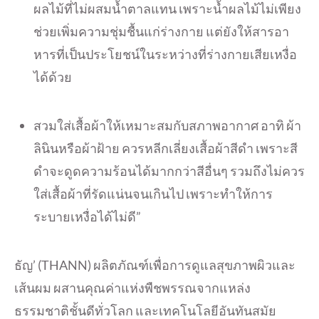
ผลไม้ที่ไม่ผสมน้ำตาลแทน เพราะน้ำผลไม้ไม่เพียง
ช่วยเพิ่
มความชุ่มชื้นแก่ร่างกาย แต่ยังให้สารอา
หารที่เป็
นประโยชน์ในระหว่างที่ร่
างกายเสียเหงื่อ
ได้ด้วย
สวมใส่เสื้อผ้าให้เหมาะสมกั
บสภาพอากาศ อาทิ ผ้า
ลินินหรือผ้าฝ้าย ควรหลีกเลี่ยงเสื้อผ้าสีดำ เพราะสี
ดำจะดูดความร้อนได้
มากกว่าสีอื่นๆ รวมถึงไม่ควร
ใส่เสื้อผ้าที่รั
ดแน่นจนเกินไป เพราะทำให้การ
ระบายเหงื่อได้ไม่
ดี”
ธัญ’ (THANN) ผลิตภัณฑ์เพื่อการดูแลสุขภาพผิ
วและ
เส้นผม ผสานคุณค่าแห่งพืชพรรณจากแหล่
ง
ธรรมชาติชั้นดีทั่วโลก และเทคโนโลยีอันทันสมัย