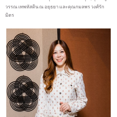
วรรณ เทพหัสดิน ณ อยุธยา และคุณกมลพร วงศ์รัก
มิตร