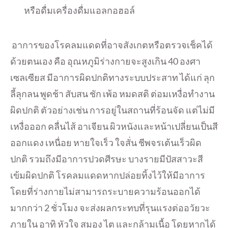
หรือดื่มเครื่องดื่มแอลกอฮอล์
อาการของโรคลมแดดที่อาจสั
งเกตหรือตรวจเช็คได้
ด้วยตนเอง คือ อุณหภูมิร่างกายจะสูงเกิน 40 องศา
เซลเซียส มีอาการผิดปกติทางระบบประสาท ได้แก่ ลุก
ลี้ลุกลน พูดช้า สับสน ชัก เพ้อ หมดสติ ต่อมเหงื่อทำงาน
ผิดปกติ ตัวอย่างเช่น การอยู่ในสถานที่ร้อนจัด แต่ไม่มี
เหงื่อออก คลื่นไส้ อาเจียน ผิวหนังและหน้าเปลี่ยนเป็นสี
ออกแดง เหนื่อย หายใจเร็ว ใจสั่น ชีพจรเต้นเร็วผิด
ปกติ รวมถึงมีอาการปวดศีรษะ บางรายมีปัสสาวะสี
เข้มผิดปกติ โรคลมแดดหากปล่อยทิ้งไว้ให้มี
อาการ
โดยที่ร่างกายไม่
สามารถระบายความร้อนออกได้
มากกว่า 2 ชั่วโมง จะส่งผลกระทบที่รุนแรงต่ออวั
ยวะ
ภายใน อาทิ หัวใจ สมอง ไต และกล้ามเนื้อ โดยหากได้