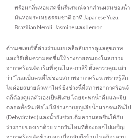
พร้อมกลิ่นหอมสดชื่นรื่นรมณ์
จากส่วนผสมของน้ำ
มั
นหอมระเหยธรรมชาติ อาทิ Japanese Yuzu,
Brazilian Neroli, Jasmine และ Lemon
ด้านเซเลบริตี้ต่างร่วมเผยเคล็
ดลับการดูแลสุขภาพ
และวิธีเติ
มความสดชื่นให้ร่
างกายตนเองในสภาวะ
อากาศร้อนจัด เริ่มที่ คุณไนล-ภาสิริ ตั้งคารวคุณ เล่า
ว่า “ไนลเป็นคนที่ไม่ชอบสภาพอากาศร้
อน เพราะรู้สึก
ไม่ค่อยสบายตัวเท่
าไหร่ ยิ่งช่วงนี้ที่สภาพอากาศร้อนจั
ดก็ต้องดูแลตัวเองเป็นพิเศษ โดยจะพกน้ำดื่มและจิบ
ตลอดทั้งวั
น เพื่อไม่ให้ร่างกายสูญเสียน้ำ
มากจนเกินไป
(Dehydrated) และน้ำยังช่วยเติมความสดชื่นให้
กับ
ร่างกายของเราด้วย หากวันไหนที่ต้องออกไปเผชิ
ญ
อากาศร้อนจัดข้างนอก เมื่อกลับถึงบ้านไนลก็จะอาบ