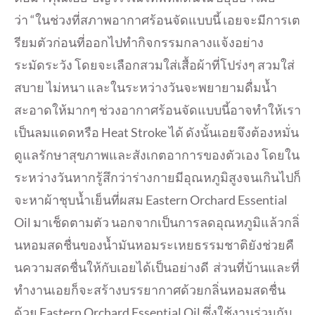
ว่า “ในช่วงที่สภาพอากาศร้อนจั
ดแบบนี้ เอยจะมีการเต
รียมตัวก่อนที่
ออกไปทำกิจกรรมกลางแจ้งอย่
าง
ระมัดระวัง โดยจะเลือกสวมใส่เสื้อผ้าที่
โปร่งๆ สวมใส่
สบาย ไม่หนา และในระหว่างวันจะพยายามดื่มน้ำ
สะอาดให้มากๆ ช่วงอากาศร้อนจัดแบบนี้อาจทำให้
เรา
เป็นลมแดดหรือ Heat Stroke ได้ ดังนั้นเอยจึงต้องหมั่น
ดูแลรั
กษาสุขภาพและสังเกตอาการของตั
วเอง โดยใน
ระหว่างวันหากรู้สึกว่าร่
างกายมีอุณหภูมิสูงจนเกินไปก็
จะหาผ้าชุบน้ำเย็นที่ผสม Eastern Orchard Essential
Oil มาเช็ดตามตัว นอกจากเป็นการลดอุณหภูมิแล้วกลิ่
นหอมสดชื่นของน้ำมั
นหอมระเหยธรรมชาติยังช่วยคื
นความสดชื่นให้กับเอยได้เป็นอย่
างดี ส่วนที่บ้านและที่
ทำงานเอยก็
จะสร้างบรรยากาศด้วยกลิ่
นหอมสดชื่น
ด้วย Eastern Orchard Essential Oil ซึ่งใช้งานร่วมกับ