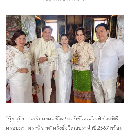
“นุ้ย สุจิรา” เสริมมงคลชีวิต! มูลนิธิโอเคไลฟ์ ร่วมพิธี
ครอบครู “พระพิราพ” ครั้งยิ่งใหญ่ประจำปี 2567 พร้อม