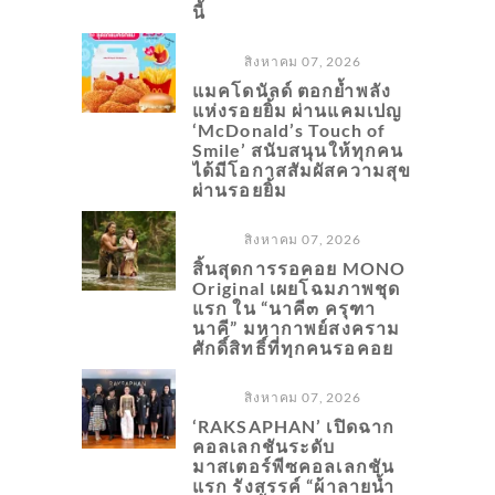
นี้
สิงหาคม 07, 2026
แมคโดนัลด์ ตอกย้ำพลัง
แห่งรอยยิ้ม ผ่านแคมเปญ
‘McDonald’s Touch of
Smile’ สนับสนุนให้ทุกคน
ได้มีโอกาสสัมผัสความสุข
ผ่านรอยยิ้ม
สิงหาคม 07, 2026
สิ้นสุดการรอคอย MONO
Original เผยโฉมภาพชุด
แรก ใน “นาคี๓ ครุฑา
นาคี” มหากาพย์สงคราม
ศักดิ์สิทธิ์ที่ทุกคนรอคอย
สิงหาคม 07, 2026
‘RAKSAPHAN’ เปิดฉาก
คอลเลกชันระดับ
มาสเตอร์พีซคอลเลกชัน
แรก รังสรรค์ “ผ้าลายน้ำ