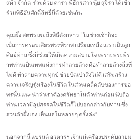
สต้า จำกัด ร่วมด้วย ดารา-พิธีกรสาว นุ้ย สุจิรา ได้เข้า
ร่วมพิธีอันศักดิ์สิทธิ์นี้ด้วยเช่นกัน
คุณผึ้ง ศตพร เผยถึงพิธีดังกล่าว “ในช่วงเช้าก็จะ
เป็นการครอบเศียรพระพิราพ เปรียบเหมือนเราเป็นลูก
ศิษย์ท่าน ซึ่งก็ช่วยให้เกิดความสบายใจ เพราะพระพิร
าพท่านเป็นเทพแห่งการทำลายล้าง คือทำลายล้างสิ่งที่
ไม่ดี ทำลายความทุกข์ ช่วยปัดเป่าสิ่งไม่ดี เสริมสร้าง
ความเจริญรุ่งเรืองในชีวิต ในส่วนเคล็ดลับของการขอ
พรนั้น แนะนำว่าเราต้องศรัทธาในตัวท่านก่อน นับถือ
ท่าน เวลามีอุปสรรคในชีวิตก็ไปบอกกล่าวกับท่าน ซึ่ง
ส่วนตัวผึ้งเอง เห็นผลในหลายๆ ครั้งค่ะ”
นอกจากนี้ แบรนด์ อวตารฯ เจ้าแม่เครื่องประดับสายมู