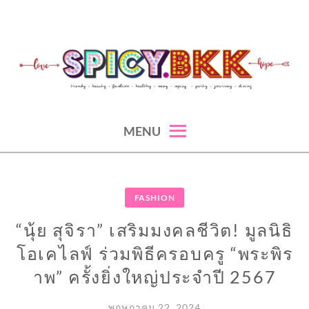
Skip
to
content
spicy fashion-juicy beauty-sexy lifestyle-spicybkk
SPICYBKK
MENU
FASHION
“นุ้ย สุจิรา” เสริมมงคลชีวิต! มูลนิธิ
โอเคไลฟ์ ร่วมพิธีครอบครู “พระพิร
าพ” ครั้งยิ่งใหญ่ประจำปี 2567
พฤษภาคม 22, 2024