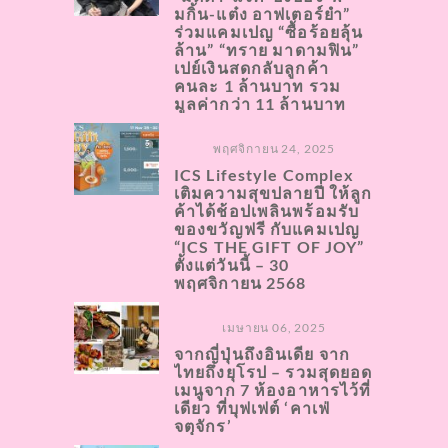
มกิ้น-แต๋ง อาฟเตอร์ยำ”
ร่วมแคมเปญ “ซื้อร้อยลุ้น
ล้าน” “ทราย มาดามฟิน”
เปย์เงินสดกลับลูกค้า
คนละ 1 ล้านบาท รวม
มูลค่ากว่า 11 ล้านบาท
พฤศจิกายน 24, 2025
ICS Lifestyle Complex
เติมความสุขปลายปี ให้ลูก
ค้าได้ช้อปเพลินพร้อมรับ
ของขวัญฟรี กับแคมเปญ
“ICS THE GIFT OF JOY”
ตั้งแต่วันนี้ – 30
พฤศจิกายน 2568
เมษายน 06, 2025
จากญี่ปุ่นถึงอินเดีย จาก
ไทยถึงยุโรป – รวมสุดยอด
เมนูจาก 7 ห้องอาหารไว้ที่
เดียว ที่บุฟเฟต์ ‘คาเฟ่
จตุจักร’