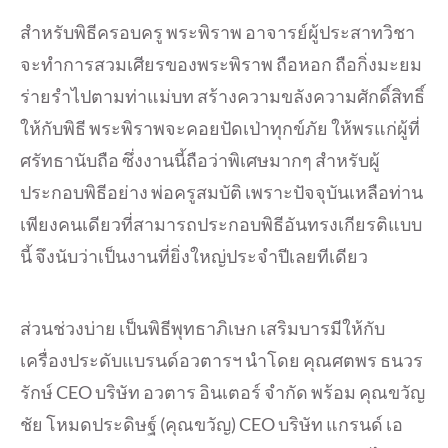
สำหรับพิธีครอบครู พระพิราพ อาจารย์ผู้ประสาทวิชา
จะทำการสวมเศียรของพระพิราพ ถือหอก ถือกิ่งมะยม
ร่ายรำไปตามท่าแม่บท สร้างความขลังความศักดิ์สิทธิ์
ให้กับพิธี พระพิราพจะคอยปัดเป่าทุกข์ภัย ให้พรแก่ผู้ที่
ศรัทธานับถือ ซึ่งงานนี้ถือว่าพิเศษมากๆ สำหรับผู้
ประกอบพิธีอย่าง พ่อครูสมบัติ เพราะปัจจุบันเหลือท่าน
เพียงคนเดียวที่สามารถประกอบพิธีอันทรงเกียรติแบบ
นี้ จึงนับว่าเป็นงานที่ยิ่งใหญ่ประจำปีเลยทีเดียว
ส่วนช่วงบ่าย เป็นพิธีพุทธาภิเษก เสริมบารมีให้กับ
เครื่องประดับแบรนด์อวตารฯ นำโดย คุณศตพร ธนวร
รักษ์ CEO บริษัท อวตาร อินเตอร์ จำกัด พร้อม คุณขวัญ
ชัย โหมดประดิษฐ์ (คุณขวัญ) CEO บริษัท แกรนด์ เอ