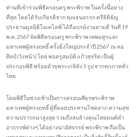
ท่านที่เข้าร่วมพิธีครอบครู พระพิราพ ในครั้งนี้อย่าง
ที่สุด โดยได้รับเกียรติจาก คุณธนอรรถ ตรีธิติธัญ
ประธานมูลนิธิโอเคไลฟ์ ได้ถือฤกษ์งามยามดี วันที่ 19
พ.ค. 2567 จัดพิธีครอบครู พระพิราพ เทพอสูรและ
มหาเทพผู้ทรงฤทธิ์ ครั้งยิ่งใหญ่ประจำปี 2567 ณ หอ
ศิลป์ (วังหน้า) โดย พ่อครูสมบัติ แก้วสุจริต เป็นผู้
ประกอบพิธี พร้อมด้วยพระเกจิดัง 5 รูป จากทุกภาคทั่ว
ไทย
โดยพิธีในช่วงเช้าเป็นการครอบเศียรพระพิราพ
มหาเทพผู้ทรงฤทธิ์ ผู้ที่คอยประทานโชคลาภ ความสุข
ความปรารถนาสูงสุด รวมถึงลบล้างคุณไสยมนต์ดำ
อาถรรพ์ต่างๆ ได้อย่างน่าอัศจรรย์ พระพิราพ ถือเป็น
เทพอสูรและมหาเทพ (ศิวอวตาร) เป็นสิ่งศักดิ์สิทธิ์องค์