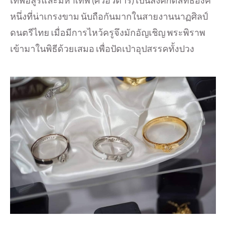
หนึ่งที่น่าเกรงขาม นับถือกันมากในสายงานนาฏศิลป์
ดนตรีไทย เมื่อมีการไหว้ครูจึงมักอัญเชิญ พระพิราพ
เข้ามาในพิธีด้วยเสมอ เพื่อปัดเป่าอุปสรรคทั้งปวง