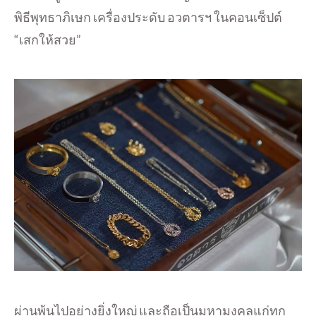
พิธีพุทธาภิเษก เครื่องประดับ อวตารฯ ในคอนเซ็ปต์
“เสกให้สวย”
ผ่านพ้นไปอย่างยิ่งใหญ่ และถือเป็นมหามงคลแก่ทุก