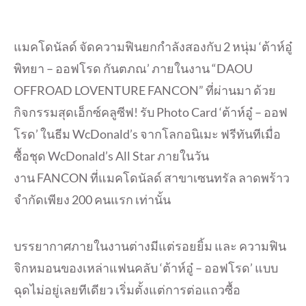
แมคโดนัลด์ จัดความฟินยกกำลังสองกับ 2 หนุ่ม ‘ต้าห์อู๋
พิทยา – ออฟโรด กันตภณ’ ภายในงาน “DAOU
OFFROAD LOVENTURE FANCON” ที่ผ่านมา ด้วย
กิจกรรมสุดเอ็กซ์คลูซีฟ! รับ Photo Card ‘ต้าห์อู๋ – ออฟ
โรด’ ในธีม WcDonald’s จากโลกอนิเมะ ฟรีทันทีเมื่อ
ซื้อชุด WcDonald’s All Star ภายในวัน
งาน FANCON ที่แมคโดนัลด์ สาขาเซนทรัล ลาดพร้าว
จำกัดเพียง 200 คนแรก เท่านั้น
บรรยากาศภายในงานต่างมีแต่รอยยิ้ม และ ความฟิน
จิกหมอนของเหล่าแฟนคลับ ‘ต้าห์อู๋ – ออฟโรด’ แบบ
ฉุดไม่อยู่เลยทีเดียว เริ่มตั้งแต่การต่อแถวซื้อ