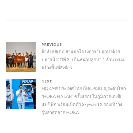
แนะแนว
PREVIOUS
Previous
สิงห์ เอสเตท สานต่อโครงการ “ปลูกป่าด้วย
เรื่อง
ปลายนิ้ว” ปีที่ 3 เดินหน้าปลูกป่า 1 ล้าน ตร.ม.
post:
สร้างพื้นที่สีเขียว
NEXT
Next
HOKA® ประเทศไทย เปิดแคมเปญระดับโลก
“HOKA FLYLAB” ครั้งแรก! ในภูมิภาคเอเชีย
post:
แปซิฟิก พร้อมเปิดตัว Skyward X รองเท้าวิ่ง
รุ่นล่าสุดจาก HOKA