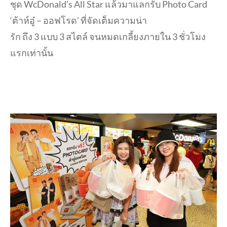
ชุด WcDonald’s All Star แล้วมาแลกรับ Photo Card
‘ต้าห์อู๋ – ออฟโรด’ ที่จัดเต็มความน่า
รัก ถึง 3 แบบ 3 สไตล์ จนหมดเกลี้ยงภายใน 3 ชั่วโมง
แรกเท่านั้น