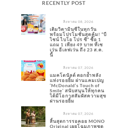
RECENTLY POST
สิงหาคม 08, 2026
เติมวิตามินซีในทุกวัน
พร้อมโปรโมชั่นสุดคุ้ม! “บี
ไชน์ ไบโอ โปร ซี” ซื้อ 1
แถม 1 เพียง 49 บาท ที่เซ
เว่น อีเลฟเว่น ถึง 23 ส.ค.
นี้
สิงหาคม 07, 2026
แมคโดนัลด์ ตอกย้ำพลัง
แห่งรอยยิ้ม ผ่านแคมเปญ
‘McDonald’s Touch of
Smile’ สนับสนุนให้ทุกคน
ได้มีโอกาสสัมผัสความสุข
ผ่านรอยยิ้ม
สิงหาคม 07, 2026
สิ้นสุดการรอคอย MONO
Original เผยโฉมภาพชุด