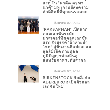
แรก ใน “นาคี๓ ครุฑา
นาคี” มหากาพย์สงคราม
ศักดิ์สิทธิ์ที่ทุกคนรอคอย
สิงหาคม 07, 2026
‘RAKSAPHAN’ เปิดฉาก
คอลเลกชันระดับ
มาสเตอร์พีซคอลเลกชัน
แรก รังสรรค์ “ผ้าลายน้ำ
ไหล” สู่ชิ้นงานศิลปะสะสม
สุดลิมิเต็ด ถ่ายทอด
ภูมิปัญญาท้องถิ่นสู่
สุนทรียภาพระดับสากล
สิงหาคม 07, 2026
BIRKENSTOCK จับมือกับ
ADERERROR เปิดตัวคอล
เลกชั่นใหม่