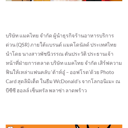
บริษัท แมคไทย จำกัด ผู้นำธุรกิจร้านอาหารบริการ
ด่วน (QSR) ภายใต้แบรนด์ แมคโดนัลด์ ประเทศไทย
นำโดย นางสาวพัชนีวรรณ ตันประวัติ ประธานเจ้า
หน้าที่ฝ่ายการตลาด บริษัท แมคไทย จำกัด เสิร์ฟความ
ฟินให้เหล่าแฟนคลับ ‘ต้าห์อู๋ – ออฟโรด’ด้วย Photo
Card สุดลิมิเต็ด ในธีม WcDonald’s จากโลกอนิเมะ ณ
บีซีซี ฮอลล์ เซ็นทรัล พลาซ่า ลาดพร้าว