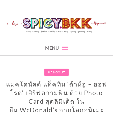
Skip
to
content
spicy fashion-juicy beauty-sexy lifestyle-spicybkk
SPICYBKK
MENU
HANGOUT
แมคโดนัลด์ แท็คทีม ‘ต้าห์อู๋ – ออฟ
โรด’ เสิร์ฟความฟิน ด้วย Photo
Card สุดลิมิเต็ด ใน
ธีม WcDonald’s จากโลกอนิเมะ