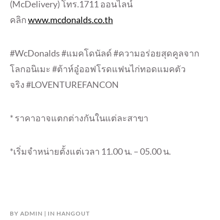
(McDelivery) โทร.1711 ออนไลน์
คลิก
www.mcdonalds.co.th
#WcDonalds #แมคโดนัลด์ #ความอร่อยสุดคูลจาก
โลกอนิเมะ #ต้าห์อู๋ออฟโรดแฟนไก่ทอดแมคตัว
จริง #LOVENTUREFANCON
* ราคาอาจแตกต่างกันในแต่ละสาขา
*เริ่มจำหน่ายตั้งแต่เวลา 11.00 น. – 05.00 น.
BY
ADMIN
IN
HANGOUT