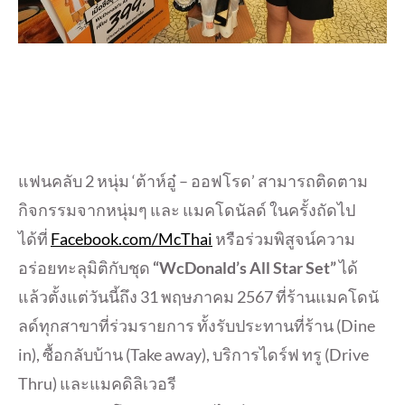
แฟนคลับ 2 หนุ่ม ‘ต้าห์อู๋ – ออฟโรด’ สามารถติดตาม
กิจกรรมจากหนุ่มๆ และ แมคโดนัลด์ ในครั้งถัดไป
ได้ที่
Facebook.com/McThai
หรือร่วมพิสูจน์ความ
อร่อยทะลุมิติกับชุด
“WcDonald’s All Star Set”
ได้
แล้วตั้งแต่วันนี้ถึง 31 พฤษภาคม 2567 ที่ร้านแมคโดนั
ลด์ทุกสาขาที่ร่วมรายการ ทั้งรับประทานที่ร้าน (Dine
in), ซื้อกลับบ้าน (Take away), บริการไดร์ฟ ทรู (Drive
Thru) และแมคดิลิเวอรี