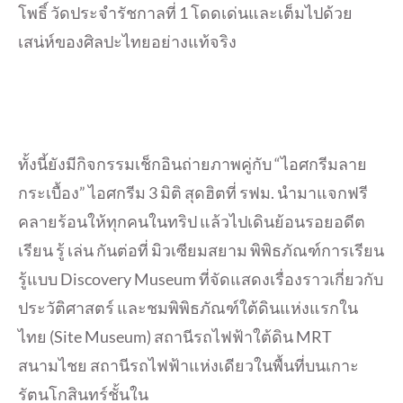
โพธิ์ วัดประจำรัชกาลที่ 1 โดดเด่นและเต็มไปด้วย
เสน่ห์ของศิลปะไทยอย่างแท้จริง
ทั้งนี้ยังมีกิจกรรมเช็กอินถ่ายภาพคู่กับ “ไอศกรีมลาย
กระเบื้อง” ไอศกรีม 3 มิติ สุดฮิตที่ รฟม. นำมาแจกฟรี
คลายร้อนให้ทุกคนในทริป แล้วไปเดินย้อนรอยอดีต
เรียน รู้ เล่น กันต่อที่ มิวเซียมสยาม พิพิธภัณฑ์การเรียน
รู้แบบ Discovery Museum ที่จัดแสดงเรื่องราวเกี่ยวกับ
ประวัติศาสตร์ และชมพิพิธภัณฑ์ใต้ดินแห่งแรกใน
ไทย (Site Museum) สถานีรถไฟฟ้าใต้ดิน MRT
สนามไชย สถานีรถไฟฟ้าแห่งเดียวในพื้นที่บนเกาะ
รัตนโกสินทร์ชั้นใน