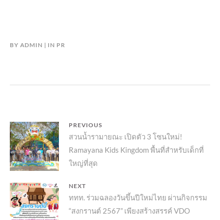
BY
ADMIN
IN
PR
แนะแนว
PREVIOUS
Previous
สวนน้ำรามายณะ เปิดตัว 3 โซนใหม่!
เรื่อง
Ramayana Kids Kingdom พื้นที่สำหรับเด็กที่
post:
ใหญ่ที่สุด
NEXT
Next
ททท. ร่วมฉลองวันขึ้นปีใหม่ไทย ผ่านกิจกรรม
“สงกรานต์ 2567” เพียงสร้างสรรค์ VDO
post: