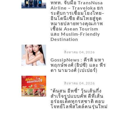
ททท. จับมือ TransNusa
Airline – Traveloka ยก
ระดับการเชื่อมโยงไทย–
อินโดนีเซีย ดันไทยสู่จุด
หมายปลายทางคุณภาพ
เชื่อม Asean Tourism
และ Muslim-Friendly
Destination
สิงหาคม 04, 2026
GossipNews : คีรติ มหา
พฤกษ์พงศ์ (ยิปซี) และ พีร
ดา นามวงศ์ (เปเปอร์)
สิงหาคม 04, 2026
“ต้นสน อีทซี่” วุ้นเส้นกึ่ง
สำเร็จรูปแบบคัพ ดีที่เส้น
อร่อยเด็ดทุกรสชาติ ตอบ
โจทย์ไลฟ์สไตล์คนรุ่นใหม่