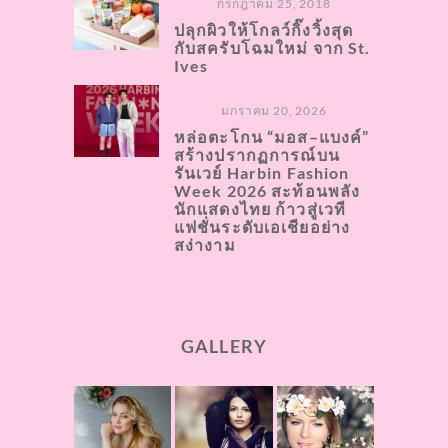
กรกฎาคม 25, 2018
ปลุกผิวให้โกลว์กิ๊งวิ้งสุด
กับสครับโฉมใหม่ จาก St.
Ives
มกราคม 20, 2026
หล่อตะโกน “มอส–แบงค์”
สร้างปรากฏการณ์บน
รันเวย์ Harbin Fashion
Week 2026 สะท้อนพลัง
นักแสดงไทย ก้าวสู่เวที
แฟชั่นระดับเอเชียอย่าง
สง่างาม
GALLERY