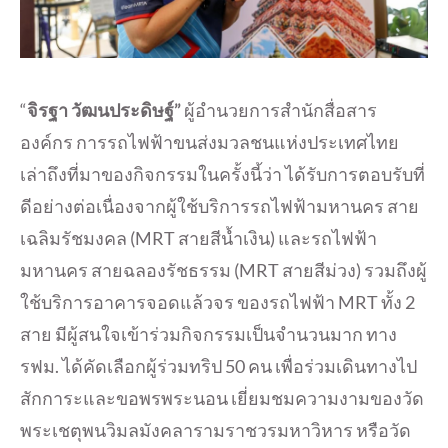
“
จิรฐา วัฒนประดิษฐ์”
ผู้อำนวยการสำนักสื่อสาร
องค์กร การรถไฟฟ้าขนส่งมวลชนแห่งประเทศไทย
เล่าถึงที่มาของกิจกรรมในครั้งนี้ว่า ได้รับการตอบรับที่
ดีอย่างต่อเนื่องจากผู้ใช้บริการรถไฟฟ้ามหานคร สาย
เฉลิมรัชมงคล (MRT สายสีน้ำเงิน) และรถไฟฟ้า
มหานคร สายฉลองรัชธรรม (MRT สายสีม่วง) รวมถึงผู้
ใช้บริการอาคารจอดแล้วจร ของรถไฟฟ้า MRT ทั้ง 2
สาย มีผู้สนใจเข้าร่วมกิจกรรมเป็นจำนวนมาก ทาง
รฟม. ได้คัดเลือกผู้ร่วมทริป 50 คน เพื่อร่วมเดินทางไป
สักการะและขอพรพระนอน เยี่ยมชมความงามของวัด
พระเชตุพนวิมลมังคลารามราชวรมหาวิหาร หรือวัด