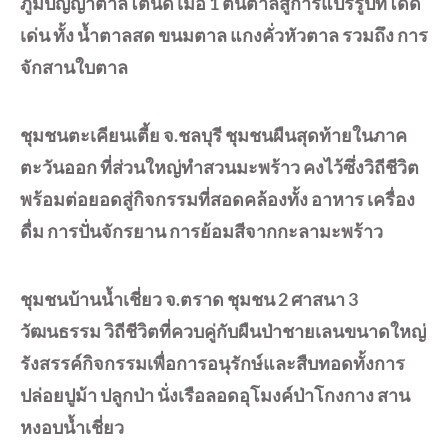
ภูมิปัญญาตาลโตนด เมื่อ 1 ต้นตาลสู่การแปรรูปที่โดด
เด่น ทั้ง น้ำตาลสด ขนมตาล แกงคั่วหัวตาล รวมถึง การ
จักสานใบตาล
ชุมชนตะเคียนเตี้ย จ.ชลบุรี ชุมชนผืนสุดท้ายในภาค
ตะวันออก ที่ส่วนใหญ่ทำสวนมะพร้าว คงไว้ซึ่งวิถีชีวิต
พร้อมต่อยอดสู่กิจกรรมที่สอดคล้องทั้ง อาหาร เครื่อง
ดื่ม การปั่นจักรยาน การย้อมสีจากกะลามะพร้าว
ชุมชนบ้านน้ำเชี่ยว จ.ตราด ชุมชน 2 ศาสนา 3
วัฒนธรรม วิถีชีวิตที่ควบคู่กับผืนป่าชายเลนขนาดใหญ่
รังสรรค์กิจกรรมเพื่อการอนุรักษ์และสืบทอดทั้งการ
ปล่อยปูม้า ปลูกป่า นั่งเรือลอดอุโมงค์ป่าโกงกาง สาน
หงอบน้ำเชี่ยว