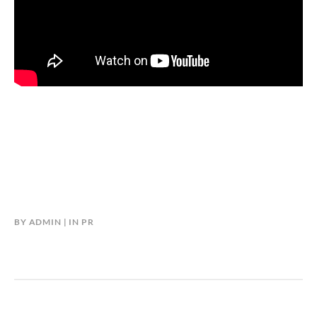
BY
ADMIN
IN
PR