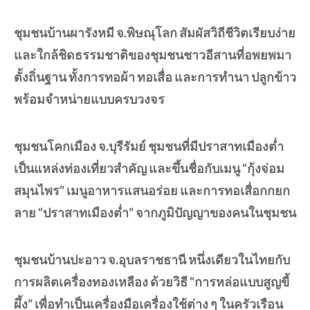
ชุมชนบ้านผารังหมี จ.พิษณุโลก สัมผัสวิถีชีวิตเรียบง่าย
และใกล้ชิดธรรมชาติของชุมชนชาวอีสานที่อพยพมา
ตั้งถิ่นฐาน ทั้งการทอผ้า ทอเสื่อ และการทำนา ปลูกข้าว
พร้อมจำหน่ายแบบครบวงจร
ชุมชนโคกเมือง จ.บุรีรัมย์ ชุมชนที่มีปราสาทเมืองต่ำ
เป็นแหล่งท่องเที่ยวสำคัญ และขึ้นชื่อกับเมนู “กุ้งจ่อม
สมุนไพร” เมนูอาหารแสนอร่อย และการทอเสื่อกกยก
ลาย “ปราสาทเมืองต่ำ” จากภูมิปัญญาของคนในชุมชน
ชุมชนบ้านปะอาว จ.อุบลราชธานี หนึ่งเดียวในไทยกับ
การผลิตเครื่องทองเหลือง ด้วยวิธี “การหล่อแบบสูญขี้
ผึ้ง” เพื่อทำเป็นเครื่องมือเครื่องใช้ต่าง ๆ ในครัวเรือน