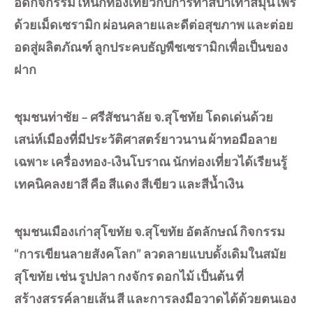
อดกิจกรรมให้นักท่องเที่ยวกับการทำสปาเท้าสมุนไพร
ด้วยเม็ดเซรามิก ผ่อนคลายและดีต่อสุขภาพ และต่อย
อดสู่ผลิตภัณฑ์ ลูกประคบธัญพืชเซรามิกเพื่อเป็นของ
ฝาก
ชุมชนท่าชัย – ศรีสัชนาลัย จ.สุโชทัย โดดเด่นด้วย
เสน่ห์เมืองที่มีประวัติศาสตร์ยาวนาน ผ้าทอมือลาย
เฉพาะ เครื่องทอง-เงินโบราณ นักท่องเที่ยวได้เรียนรู้
เทคนิคลงยาสี คือ สีแดง สีเขียว และสีน้ำเงิน
ชุมชนเมืองเก่าสุโขทัย จ.สุโขทัย อัตลักษณ์ กิจกรรม
“การเขียนลายสังคโลก” ลวดลายแบบดั้งเดิมในสมัย
สุโขทัย เช่น รูปปลา กงจักร ดอกไม้ เป็นต้น ที่
สร้างสรรค์ลายเส้น สี และการลงมือวาดได้ด้วยตนเอง