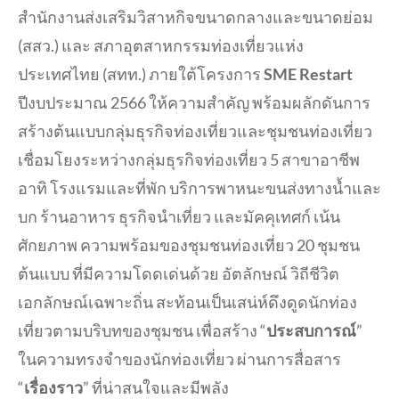
สำนักงานส่งเสริมวิสาหกิจขนาดกลางและขนาดย่อม
(สสว.) และ สภาอุตสาหกรรมท่องเที่ยวแห่ง
ประเทศไทย (สทท.) ภายใต้โครงการ
SME Restart
ปีงบประมาณ 2566 ให้ความสำคัญ พร้อมผลักดันการ
สร้างต้นแบบกลุ่มธุรกิจท่องเที่ยวและชุมชนท่องเที่ยว
เชื่อมโยงระหว่างกลุ่มธุรกิจท่องเที่ยว 5 สาขาอาชีพ
อาทิ โรงแรมและที่พัก บริการพาหนะขนส่งทางน้ำและ
บก ร้านอาหาร ธุรกิจนำเที่ยว และมัคคุเทศก์ เน้น
ศักยภาพ ความพร้อมของชุมชนท่องเที่ยว 20 ชุมชน
ต้นแบบ ที่มีความโดดเด่นด้วย อัตลักษณ์ วิถีชีวิต
เอกลักษณ์เฉพาะถิ่น สะท้อนเป็นเสน่ห์ดึงดูดนักท่อง
เที่ยวตามบริบทของชุมชน เพื่อสร้าง “
ประสบการณ์
”
ในความทรงจำของนักท่องเที่ยว ผ่านการสื่อสาร
“
เรื่องราว
” ที่น่าสนใจและมีพลัง