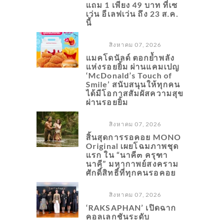
แถม 1 เพียง 49 บาท ที่เซ
เว่น อีเลฟเว่น ถึง 23 ส.ค.
นี้
สิงหาคม 07, 2026
แมคโดนัลด์ ตอกย้ำพลัง
แห่งรอยยิ้ม ผ่านแคมเปญ
‘McDonald’s Touch of
Smile’ สนับสนุนให้ทุกคน
ได้มีโอกาสสัมผัสความสุข
ผ่านรอยยิ้ม
สิงหาคม 07, 2026
สิ้นสุดการรอคอย MONO
Original เผยโฉมภาพชุด
แรก ใน “นาคี๓ ครุฑา
นาคี” มหากาพย์สงคราม
ศักดิ์สิทธิ์ที่ทุกคนรอคอย
สิงหาคม 07, 2026
‘RAKSAPHAN’ เปิดฉาก
คอลเลกชันระดับ