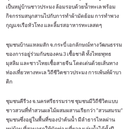
เป็นหมู่บ้านชาวประมง ล้อมรอบด้วยน้ำทะเล พร้อม
กิจกรรมสนุกสานไปกับการทำผ้ามัดย้อม การทำพวง
กุญแจเรือหัวโทง และลิ้มรสอาหารทะเลสดๆ
ชุมชนบ้านแหลมสัก จ.กระบี่ เอกลักษณ์ทางวัฒนธรรม
ของการอยู่ร่วมกันของคน 3 เชื้อชาติ ทั้งไทยพุทธ
มุสลิม และชาวไทยเชื้อสายจีน โดดเด่นด้วยเส้นทาง
ท่องเที่ยวทางทะเล วิถีชีวิตชาวประมง การเพ้นท์ผ้าบา
ติก
ชุมชนคีรีวง จ.นครศรีธรรมราช ชุมชนมีวิถีชีวิตแบบ
ชาวสวนที่ทำสวนผลไม้ผสมผสานเรียกว่า “สวนสมรม”
ชุมชนซึ่งอยู่ในพื้นที่ของป่าต้นน้ำ มีลำธารไหลผ่าน
หมู่บ้าน ที่สามารถให้นักท่องเที่ยวลงเล่นน้ำได้ทั้งปี