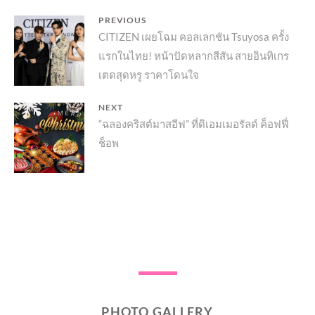
แนะแนว
PREVIOUS
Previous
CITIZEN เผยโฉม คอลเลกชัน Tsuyosa ครั้ง
เรื่อง
แรกในไทย! หน้าปัดหลากสีสัน สายอินทิเกร
post:
เตดสุดหรู ราคาโดนใจ
NEXT
Next
“ฉลองคริสต์มาสอีฟ” ที่ดิเอมเมอรัลด์ ค็อฟฟี่
ช็อพ
post:
PHOTO GALLERY