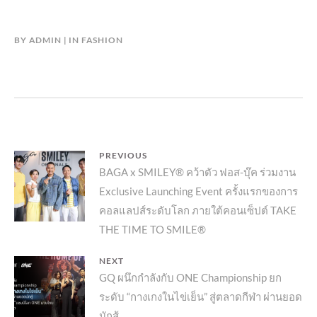
BY
ADMIN
IN
FASHION
แนะแนว
PREVIOUS
Previous
BAGA x SMILEY® คว้าตัว ฟอส-บุ๊ค ร่วมงาน
เรื่อง
Exclusive Launching Event ครั้งแรกของการ
post:
คอลแลปส์ระดับโลก ภายใต้คอนเซ็ปต์ TAKE
THE TIME TO SMILE®
NEXT
Next
GQ ผนึกกำลังกับ ONE Championship ยก
ระดับ “กางเกงในไข่เย็น” สู่ตลาดกีฬา ผ่านยอด
post:
นักสู้