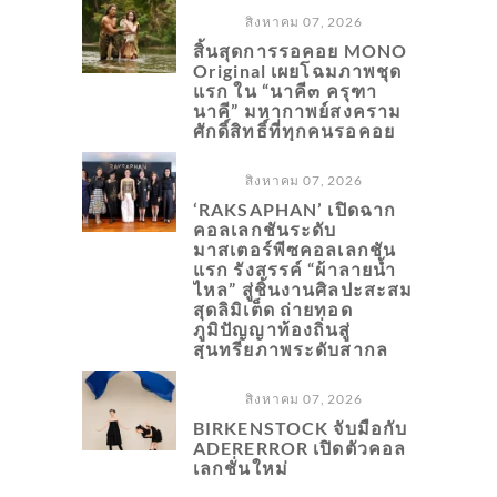
สิงหาคม 07, 2026
สิ้นสุดการรอคอย MONO
Original เผยโฉมภาพชุด
แรก ใน “นาคี๓ ครุฑา
นาคี” มหากาพย์สงคราม
ศักดิ์สิทธิ์ที่ทุกคนรอคอย
สิงหาคม 07, 2026
‘RAKSAPHAN’ เปิดฉาก
คอลเลกชันระดับ
มาสเตอร์พีซคอลเลกชัน
แรก รังสรรค์ “ผ้าลายน้ำ
ไหล” สู่ชิ้นงานศิลปะสะสม
สุดลิมิเต็ด ถ่ายทอด
ภูมิปัญญาท้องถิ่นสู่
สุนทรียภาพระดับสากล
สิงหาคม 07, 2026
BIRKENSTOCK จับมือกับ
ADERERROR เปิดตัวคอล
เลกชั่นใหม่