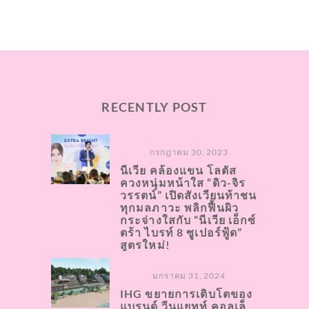
RECENTLY POST
กรกฎาคม 30, 2023
นีเวีย คล้องแขน โลตัส
ควงหนุ่มหน้าใส “ดิว-จิร
วรรตน์” เปิดสังเวียนท้าชน
ทุกมลภาวะ พลิกฟื้นผิว
กระจ่างใสกับ “นีเวีย เอ็กซ์
ตร้า ไบรท์ 8 ซูเปอร์ฟู้ด”
สูตรใหม่!
มกราคม 31, 2024
IHG ขยายการเติบโตของ
แบรนด์ วีนแยทท์ คอลเล็