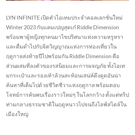
LYN INFINITE เปิดตัวไอเทมประจำคอลเลกชั่นใหม่
Winter 2023 กับแคมเปญสุดเก๋ Riddle Dimension
พร้อมพาผู้หญิงทุกคนมาไขปริศนาแห่งความหรูหรา
และดื่มด่ำไปกับจิตวิญญาณแห่งการท่องเที่ยวใน
ฤดูกาลส่งท้ายปีไปพร้อมกัน Riddle Dimension คือ
ส่วนผสมที่ลงตัวของรสนิยมและการผจญภัย ทั้งไอเท
มกระเป๋าและรองเท้าล้วนสะท้อนเสน่ห์ดึงดูดอันน่า
ค้นหาที่เต็มไปด้วยชีวิตชีวาแห่งฤดูกาล พร้อมตอบ
โจทย์การค้นพบเรื่องราวใหม่ๆ ในโลกกว้าง ตั้งแต่ทริป
ท่ามกลางธรรมชาติในฤดูหนาวไปจนถึงไลฟ์สไตล์ใน
เมืองใหญ่