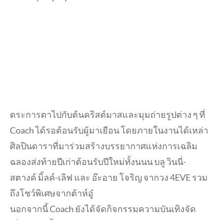
ตระการตาไปกับต้นคริสต์มาสและมุมถ่ายรูปต่าง ๆ ที่
Coach ได้รอต้อนรับผู้มาเยือน โดยภายในงานได้เหล่า
ศิลปินดาราที่มาร่วมสร้างบรรยากาศแห่งการเฉลิม
ฉลองส่งท้ายปีเก่าต้อนรับปีใหม่ทั้งนนน บลู วินนี่-
สตางค์ มิ้ลค์-เลิฟ และ อ๊ะอาย โจริญ จากวง 4EVE รวม
ถึงโชว์พิเศษจากต้าห์อู๋
นอกจากนี้ Coach ยังได้จัดกิจกรรมความบันเทิงจัด