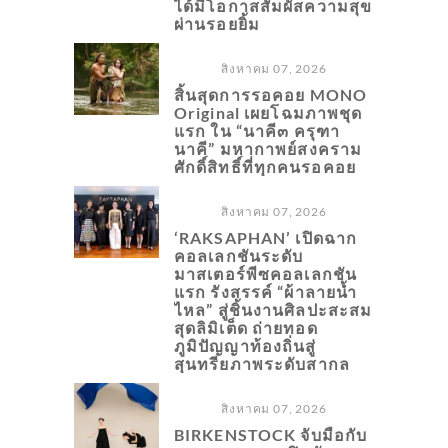
ได้มีโอกาสสัมผัสความสุข
ผ่านรอยยิ้ม
สิงหาคม 07, 2026
สิ้นสุดการรอคอย MONO
Original เผยโฉมภาพชุด
แรก ใน “นาคี๓ ครุฑา
นาคี” มหากาพย์สงคราม
ศักดิ์สิทธิ์ที่ทุกคนรอคอย
สิงหาคม 07, 2026
‘RAKSAPHAN’ เปิดฉาก
คอลเลกชันระดับ
มาสเตอร์พีซคอลเลกชัน
แรก รังสรรค์ “ผ้าลายน้ำ
ไหล” สู่ชิ้นงานศิลปะสะสม
สุดลิมิเต็ด ถ่ายทอด
ภูมิปัญญาท้องถิ่นสู่
สุนทรียภาพระดับสากล
สิงหาคม 07, 2026
BIRKENSTOCK จับมือกับ