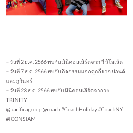
– วันที่ 2 ธ.ค. 2566 พบกับ มินิคอนเสิร์ตจาก วี วิโอเล็ต
– วันที่ 7 ธ.ค. 2566 พบกับ กิจกรรมแจกคุกกี้จาก ปอนด์
และภูวินทร์
– วันที่ 23 ธ.ค. 2566 พบกับ มินิคอนเสิร์ตจากวง
TRINITY
@pacificagroup @coach #CoachHoliday #CoachNY
#ICONSIAM