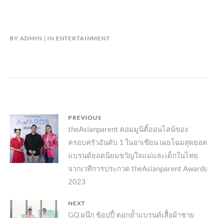
BY
ADMIN
IN
ENTERTAINMENT
แนะแนว
PREVIOUS
Previous
theAsianparent คอมมูนิตี้ออนไลน์ของ
เรื่อง
ครอบครัวอันดับ 1 ในอาเซียน เผยโฉมสุดยอด
post:
แบรนด์ยอดนิยมขวัญใจแม่และเด็กในไทย
จากเวทีการประกวด theAsianparent Awards
2023
NEXT
Next
GQ ผนึก ช้อปปี้ ตอกย้ำแบรนด์เสื้อผ้าชาย