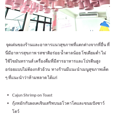
จุดเด่นของร้านและอาหารแนวสุขภาพที่แตกต่างจากที่อื่น ที่
นี่มีอาหารสุขภาพ รสชาติอร่อย น้ำตาลน้อย โซเดียมต่ำ ไม่
ใช้ไขมันทรานส์ เครื่องดื่มที่มีสารอาหารและโปรตีนสูง
อร่อยแบบไม่ต้องกลัวอ้วน
ทางร้านมีแนะนำเมนูสุขภาพเด็ด
ๆ ที่แนะนำว่าห้ามพลาด ได้แก่
Cajun Shrimp on Toast
กุ้งหมักกับผงเคเจินเสริพบนอโวคาโดและขนมปังซาว์
โดว์