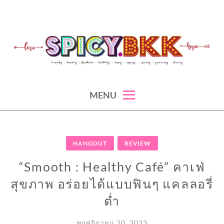
Skip
to
content
spicy fashion-juicy beauty-sexy lifestyle-spicybkk
SPICYBKK
MENU
HANGOUT
REVIEW
“Smooth : Healthy Café” คาเฟ่
สุขภาพ อร่อยได้แบบฟินๆ แคลลอรี่
ต่ำ
พฤศจิกายน 20, 2023