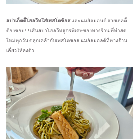
สปาเก็ตตี้โฮลวีทใส่เพสโตซ้อส
และนมอัลมอนด์ สายเฮลตี้
ต้องชอบ!!! เส้นสปาโฮลวีทสูตรพิเศษของทางร้าน ที่ทำสด
ใหม่ทุกวัน คลุกเคล้ากับเพสโตซอส นมอัลมอลด์ที่ทางร้าน
เคี่ยวให้ลงตัว