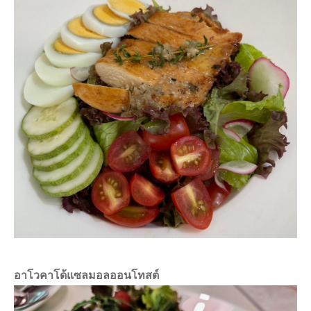
อาโวคาโด้แซลมอลออนโทสต์