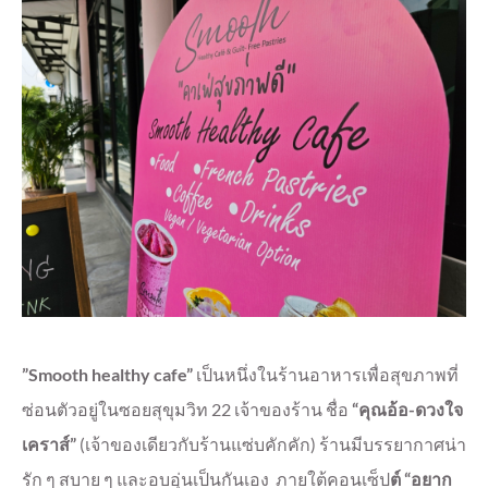
”Smooth healthy cafe”
เป็นหนึ่งในร้านอาหารเพื่อสุขภาพที่
ซ่อนตัวอยู่ในซอยสุขุมวิท 22 เจ้าของร้าน ชื่อ
“คุณอ้อ-ดวงใจ
เคราส์”
(เจ้าของเดียวกับร้านแซ่บคักคัก) ร้านมี
บรรยากาศน่า
รัก ๆ สบาย ๆ และอบอุ่นเป็นกันเอง ภายใต้คอนเซ็ป
ต์ “อยาก