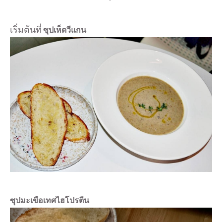
เริ่มต้นที่
ซุปเห็ดวีแกน
ซุปมะเขือเทศ
ไฮโปรตีน