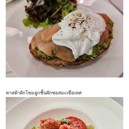
พาสต้าผักโขมลูกชิ้นผักซอสมะเขือเทศ