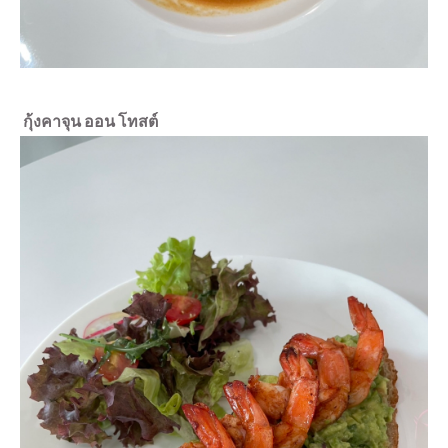
กุ้งคาจุน ออน โทสต์