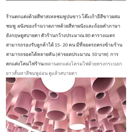
ร้านตกแต่งด้วยสีพาสเทลชมพูปนขาว โต๊ะเก้าอีสีขาวผสม
ชมพู ผนังของร้านวาดภาพด้วยสีทาผนังและถ้อยคำภาษา
อังกฤษดูสบายตา ตัวร้านกว้างประมาณ 80 ตารางเมตร
สามารถรองรับลูกค้าได้ 15- 20 คน มีที่จอดรถตรงข้ามร้าน
สามารถจอดได้หลายคัน (ค่าจอดประมาณ 50 บาท)
การ
ตกแต่งโคมไฟร้าน
เพดานตกแต่งโครมไฟด้วยทรงกระบอก
ยาวสั้นทาสีชมพูอ่อน ดูแล้วสบายตา