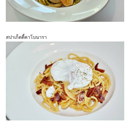
สปาเก็ตตี้คาโบนารา