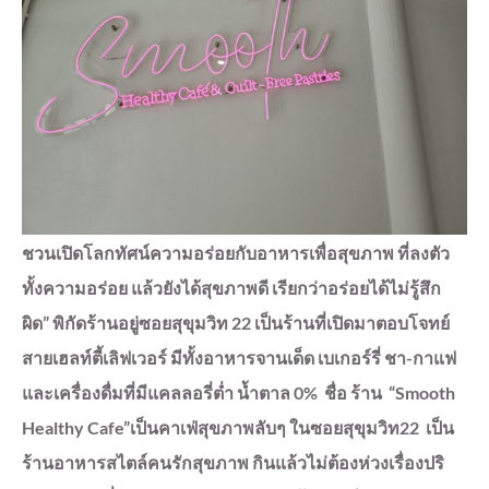
ชวนเปิดโลกทัศน์ความอร่อยกับอาหารเพื่อสุขภาพ ที่ลงตัว
ทั้งความอร่อย แล้วยังได้สุขภาพดี เรียกว่าอร่อยได้ไม่รู้สึก
ผิด” พิกัดร้านอยู่ซอยสุขุมวิท 22 เป็นร้านที่เปิดมาตอบโจทย์
สายเฮลท์ตี้เลิฟเวอร์ มีทั้งอาหารจานเด็ด เบเกอร์รี่ ชา-กาแฟ
และเครื่องดื่มที่มีแคลลอรี่ต่ำ น้ำตาล 0% ชื่อ ร้าน “Smooth
Healthy Cafe”เป็นคาเฟ่สุขภาพลับๆ ในซอยสุขุมวิท22 เป็น
ร้านอาหารสไตล์คนรักสุขภาพ กินแล้วไม่ต้องห่วงเรื่องปริ