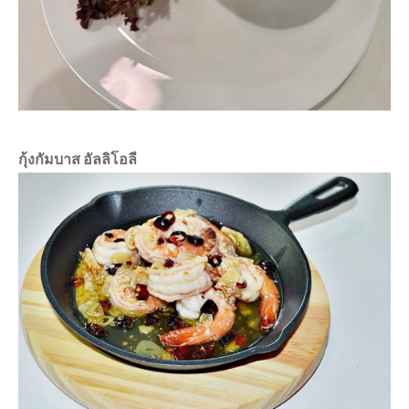
กุ้งกัมบาส อัลลิโอลี