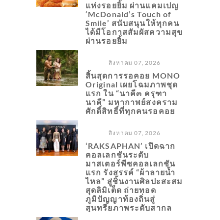
แห่งรอยยิ้ม ผ่านแคมเปญ
‘McDonald’s Touch of
Smile’ สนับสนุนให้ทุกคน
ได้มีโอกาสสัมผัสความสุข
ผ่านรอยยิ้ม
สิงหาคม 07, 2026
สิ้นสุดการรอคอย MONO
Original เผยโฉมภาพชุด
แรก ใน “นาคี๓ ครุฑา
นาคี” มหากาพย์สงคราม
ศักดิ์สิทธิ์ที่ทุกคนรอคอย
สิงหาคม 07, 2026
‘RAKSAPHAN’ เปิดฉาก
คอลเลกชันระดับ
มาสเตอร์พีซคอลเลกชัน
แรก รังสรรค์ “ผ้าลายน้ำ
ไหล” สู่ชิ้นงานศิลปะสะสม
สุดลิมิเต็ด ถ่ายทอด
ภูมิปัญญาท้องถิ่นสู่
สุนทรียภาพระดับสากล