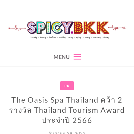
Skip
to
content
spicy fashion-juicy beauty-sexy lifestyle-spicybkk
SPICYBKK
MENU
PR
The Oasis Spa Thailand คว้า 2
รางวัล Thailand Tourism Award
ประจำปี 2566
กันยายน 29, 2023