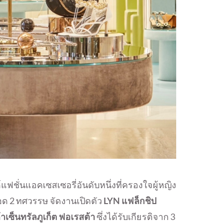
ั่นแอคเซสเซอรี่อันดับหนึ่งที่ครองใจผู้หญิง
ด 2 ทศวรรษ จัดงานเปิดตัว
LYN แฟล็กชิป
้าเซ็นทรัลภูเก็ต ฟอเรสต้า
ซึ่งได้รับเกียรติจาก 3