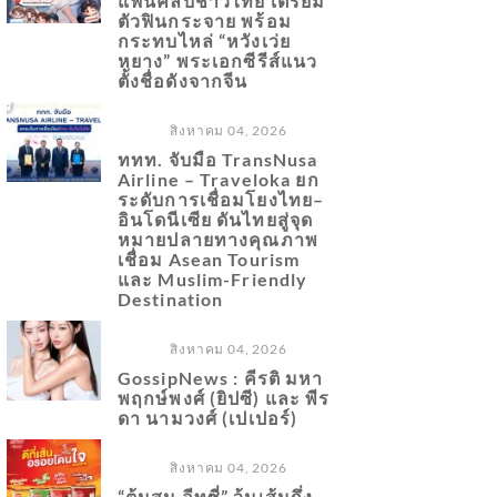
แฟนคลับชาวไทย เตรียม
ตัวฟินกระจาย พร้อม
กระทบไหล่ “หวังเว่ย
หยาง” พระเอกซีรีส์แนว
ตั้งชื่อดังจากจีน
สิงหาคม 04, 2026
ททท. จับมือ TransNusa
Airline – Traveloka ยก
ระดับการเชื่อมโยงไทย–
อินโดนีเซีย ดันไทยสู่จุด
หมายปลายทางคุณภาพ
เชื่อม Asean Tourism
และ Muslim-Friendly
Destination
สิงหาคม 04, 2026
GossipNews : คีรติ มหา
พฤกษ์พงศ์ (ยิปซี) และ พีร
ดา นามวงศ์ (เปเปอร์)
สิงหาคม 04, 2026
“ต้นสน อีทซี่” วุ้นเส้นกึ่ง