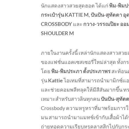
นักแสดงสาวสวยสุดฮอต ได้แก่
พิม-พิมป
กระเป๋ารุ่น KATTIE M, ปันปัน-สุทัตตา อุ
CROSSBODY
และ
กวาง-วรรณปิยะ ออมส
SHOULDER M
ภายในงานครั้งนี้ เหล่านักแสดงสาวส
ของแฟชั่นแอคเซสเซอรี่ใหม่ล่าสุด ทั้งก
โดย
พิม-พิมประภา ตั้งประภาพร
สะท้อน
รุ่น
Kattie
ไอเทมที่สามารถนำมามิกซ์แอ
และช่วยคอมพลีทลุคให้มีสีสันมากขึ้น 
เหมาะสำหรับสาวลินทุกคน
ปันปัน-สุทัต
Crossbody ความหรูหราที่มาพร้อมการใช้
มน สามารถนำมาแมทช์เข้ากับเสื้อผ้าได้
ถ่ายทอดความเรียบหรูคลาสสิกไปกับกระเป๋