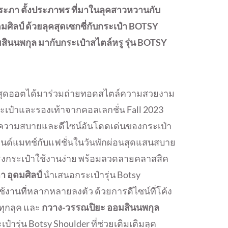
ระภา ตั้งประภาพร ที่มาในลุคสาวหวานกับ
ดมศิลป์ ด้วยลุคสุดเซกซี่กับกระเป๋า BOTSY
ินนพกุล มากับกระเป๋าสไตล์หรู รุ่น BOTSY
วยสุดฮอตได้มาร่วมถ่ายทอดสไตล์ความสวยงาม
ระเป๋าและรองเท้าจากคอลเลกชั่น Fall 2023
ความสบายและดีไซน์อันโดดเด่นของกระเป๋า
นด์แมทช์กับแฟชั่นในวันพักผ่อนสุดแสนสบาย
ทรงกระเป๋าใช้งานง่าย พร้อมลวดลายคลาสสิค
ตา อุดมศิลป์
นำเสนอกระเป๋ารุ่น Botsy
งานที่หลากหลายลงตัว ด้วยการดีไซน์ที่โค้ง
ทุกลุค และ
กวาง-วรรณปิยะ ออมสินนพกุล
ารุ่น Botsy Shoulder ที่ช่วยเติมเติมลุค