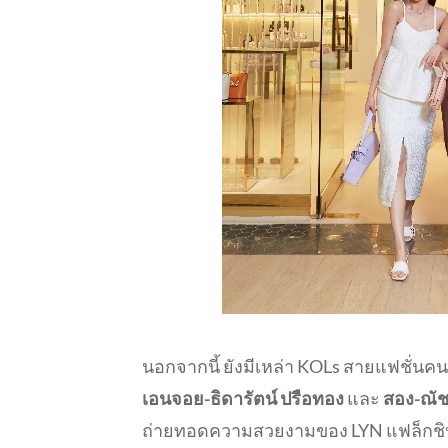
นอกจากนี้ ยังมีเหล่า KOLs สายแฟชั่นค
เอนจอย-ธิดารัตน์ ปรือทอง
และ
สอง-ณัช
ถ่ายทอดความสวยงามของ LYN แฟล็กชิปส