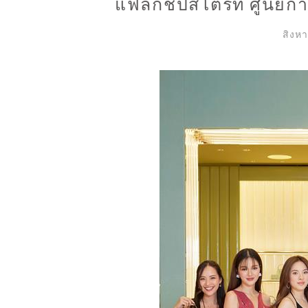
แฟล็กชิปสโตร์ที่ ศูนย์ก
สิงห