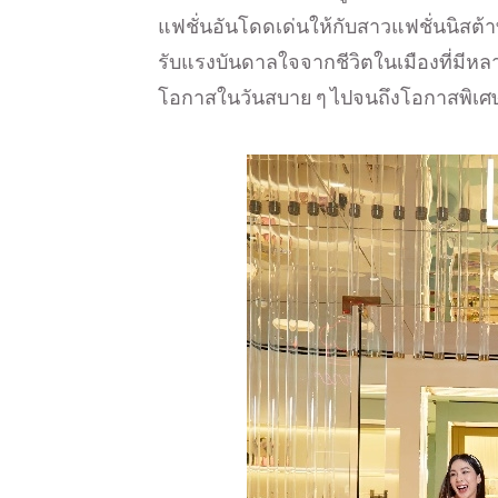
แฟชั่นอันโดดเด่นให้กับสาวแฟชั่นนิสต้า
รับแรงบันดาลใจจากชีวิตในเมืองที่มีหลา
โอกาสในวันสบาย ๆ ไปจนถึงโอกาสพิเศษท