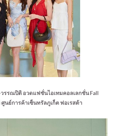
ง-วรรณปิติ
อวดแฟชั่นไอเทมคอลเล
กชั่น Fall
่ ศูนย์การค้าเซ็นทรัลภูเก็ต ฟอเรสต้า