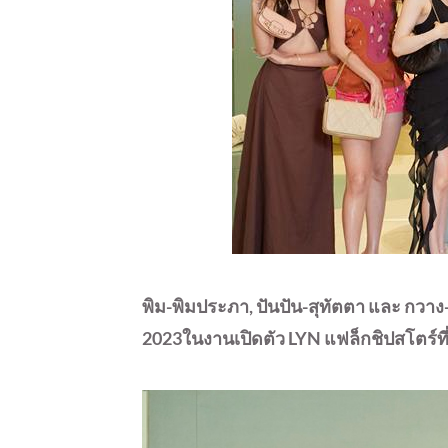
พิม-พิมประภา, ปันปัน-สุทัตตา และ กวา
2023ในงาน
เปิดตัว LYN แฟล็กชิปสโตร์ที