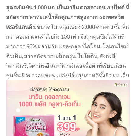
สูตรเข้มข้น 1,000 มก. เป็นมารีน คอลลาเจน เปปไทด์ ที่
สกัดจากปลาทะเลน้ำลึกคุณภาพสูงจากประเทศสวิต
เซอร์แลนด์
มีขนาดโมเลกุลเพียง 2,000 ดาลตัน ซึ่งเล็ก
กว่าคอลลาเจนทั่วไปถึง 100 เท่า จึงถูกดูดซึมได้ทันที
มากกว่า 90% ผสานกับ แอล-กลูตาไธโอน, โคเอนไซม์
คิวเท็น, สารสกัดจากเมล็ดองุ่น, ไบโอติน, สังกะสี,
วิตามินซี, วิตามินอี และวิตามินเอ เพื่อผิวที่เรียบเนียน
ชุ่มชื้น ผิวขาวอมชมพู เปล่งปลั่ง สุขภาพดีทั้งผิว ผม เล็บ