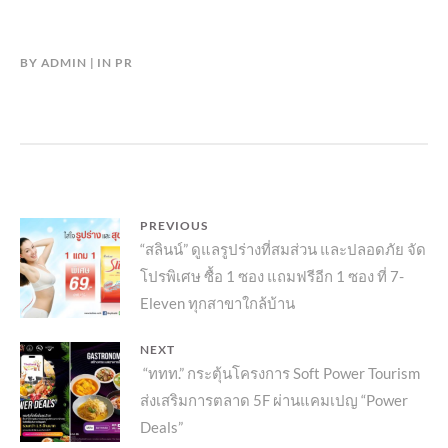
BY
ADMIN
IN
PR
แนะแนว
PREVIOUS
Previous
“สลินน์” ดูแลรูปร่างที่สมส่วน และปลอดภัย จัด
เรื่อง
โปรพิเศษ ซื้อ 1 ซอง แถมฟรีอีก 1 ซอง ที่ 7-
post:
Eleven ทุกสาขาใกล้บ้าน
NEXT
Next
“ททท.” กระตุ้นโครงการ Soft Power Tourism
ส่งเสริมการตลาด 5F ผ่านแคมเปญ “Power
post:
Deals”