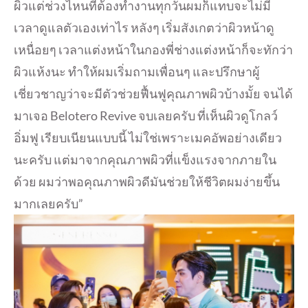
ผิวแต่ช่วงไหนที่ต้องทำงานทุกวันผมก็แทบจะไม่มี
เวลาดูแลตัวเองเท่าไร หลังๆ เริ่มสังเกตว่าผิวหน้าดู
เหนื่อยๆ เวลาแต่งหน้าในกองพี่ช่างแต่งหน้าก็จะทักว่า
ผิวแห้งนะ ทำให้ผมเริ่มถามเพื่อนๆ และปรึกษาผู้
เชี่ยวชาญว่าจะมีตัวช่วยฟื้นฟูคุณภาพผิวบ้างมั้ย จนได้
มาเจอ Belotero Revive จบเลยครับ ที่เห็นผิวดูโกลว์
อิ่มฟู เรียบเนียนแบบนี้ ไม่ใช่เพราะเมคอัพอย่างเดียว
นะครับ แต่มาจากคุณภาพผิวที่แข็งแรงจากภายใน
ด้วย ผมว่าพอคุณภาพผิวดีมันช่วยให้ชีวิตผมง่ายขึ้น
มากเลยครับ”