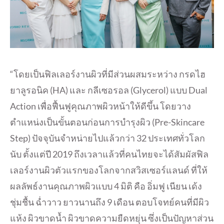
“โดยเป็นฟิลเลอร์งานผิวที่มีส่วนผสมระหว่าง กรดไฮ
ยาลูรอนิค (HA) และ กลีเซอรอล (Glycerol) แบบ Dual
Action เพื่อฟื้นฟูคุณภาพผิวหน้าให้ดีขึ้น โดยวาง
ตำแหน่งเป็นขั้นตอนก่อนการบำรุงผิว (Pre-Skincare
Step) ปัจจุบันจำหน่ายไปแล้วกว่า 32 ประเทศทั่วโลก
นับ ตั้งแต่ปี 2019 ถึงเวลาแล้วที่คนไทยจะได้สัมผัสฟิล
เลอร์งานผิวตัวแรกของโลกจากสวิสเซอร์แลนด์ ที่ให้
ผลลัพธ์งานคุณภาพผิวแบบ 4 มิติ คือ อิ่มฟู เนียน เด้ง
ชุ่มชื้น ฉ่ำวาว ยาวนานถึง 9 เดือน ตอบโจทย์คนที่มีผิว
แห้ง ผิวขาดน้ำ ผิวขาดความยืดหยุ่น ซึ่งเป็นปัญหาส่วน