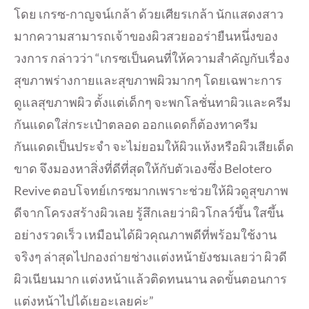
โดย เกรซ-กาญจน์เกล้า ด้วยเศียรเกล้า นักแสดงสาว
มากความสามารถเจ้าของผิวสวยออร่ายืนหนึ่งของ
วงการ กล่าวว่า “เกรซเป็นคนที่ให้ความสำคัญกับเรื่อง
สุขภาพร่างกายและสุขภาพผิวมากๆ โดยเฉพาะการ
ดูแลสุขภาพผิว ตั้งแต่เด็กๆ จะพกโลชั่นทาผิวและครีม
กันแดดใส่กระเป๋าตลอด ออกแดดก็ต้องทาครีม
กันแดดเป็นประจำ จะไม่ยอมให้ผิวแห้งหรือผิวเสียเด็ด
ขาด จึงมองหาสิ่งที่ดีที่สุดให้กับตัวเองซึ่ง Belotero
Revive ตอบโจทย์เกรซมากเพราะช่วยให้ผิวดูสุขภาพ
ดีจากโครงสร้างผิวเลย รู้สึกเลยว่าผิวโกลว์ขึ้น ใสขึ้น
อย่างรวดเร็ว เหมือนได้ผิวคุณภาพดีที่พร้อมใช้งาน
จริงๆ ล่าสุดไปกองถ่ายช่างแต่งหน้ายังชมเลยว่า ผิวดี
ผิวเนียนมาก แต่งหน้าแล้วติดทนนาน ลดขั้นตอนการ
แต่งหน้าไปได้เยอะเลยค่ะ”