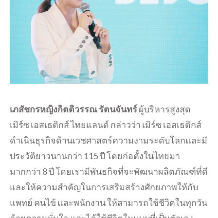
เภสัชกรหญิงกิตติวรรณ รัตนจันทร์
ผู้บริหารสูงสุด
เมิร์ซ เอสเธติกส์ ไทยแลนด์ กล่าวว่า เมิร์ซ เอสเธติกส์
ดำเนินธุรกิจด้านเวชศาสตร์ความงามระดับโลกและมี
ประวัติยาวนานกว่า 115 ปี โดยก่อตั้งในไทยมา
มากกว่า 8 ปี โดยเรามีพันธกิจที่จะพัฒนาผลิตภัณฑ์ที่ดี
และให้ความสำคัญในการเสริมสร้างศักยภาพให้กับ
แพทย์ คนไข้ และพนักงาน ให้สามารถใช้ชีวิตในทุกวัน
ด้วยความมั่นใจ และได้ใช้ชีวิตในแบบที่เป็นตัวเอง