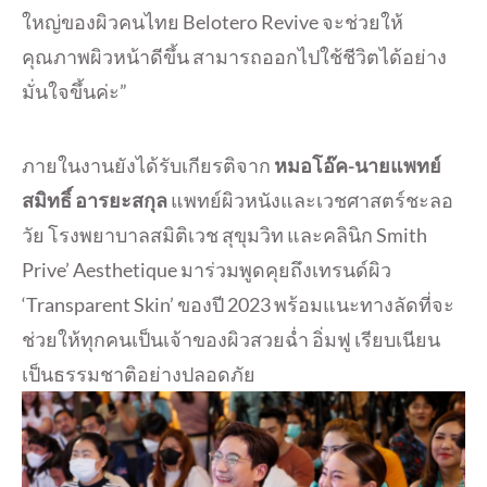
ใหญ่ของผิวคนไทย Belotero Revive จะช่วยให้
คุณภาพผิวหน้าดีขึ้น สามารถออกไปใช้ชีวิตได้อย่าง
มั่นใจขึ้นค่ะ”
ภายในงานยังได้รับเกียรติจาก
หมอโอ๊ค-นายแพทย์
สมิทธิ์ อารยะสกุล
แพทย์ผิวหนังและเวชศาสตร์ชะลอ
วัย โรงพยาบาลสมิติเวช สุขุมวิท และคลินิก Smith
Prive’ Aesthetique มาร่วมพูดคุยถึงเทรนด์ผิว
‘Transparent Skin’ ของปี 2023 พร้อมแนะทางลัดที่จะ
ช่วยให้ทุกคนเป็นเจ้าของผิวสวยฉ่ำ อิ่มฟู เรียบเนียน
เป็นธรรมชาติอย่างปลอดภัย