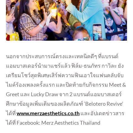
นอกจากประสบการณ์ตรงและเทคนิคดีๆ ที่แบรนด์
แอมบาสเดอร์นำมาแชร์แล้ว ฟิล์ม-ธนภัทร กาวิละ ยัง
เตรียมโชว์สุดพิเศษเสิร์ฟความฟินเอาใจแฟนคลับจับ
ไมค์ร้องเพลงครั้งแรก และปิดท้ายกับกิจกรรม Meet &
Greet และ Lucky Draw จาก 2 แบรนด์แอมบาสเดอร์
ศึกษาข้อมูลเพิ่มเติมของผลิตภัณฑ์ ‘Belotero Revive’
ได้ที่
www.merzaesthetics.co.th
และอัปเดตข่าวสาร
ได้ที่ Facebook: Merz Aesthetics Thailand