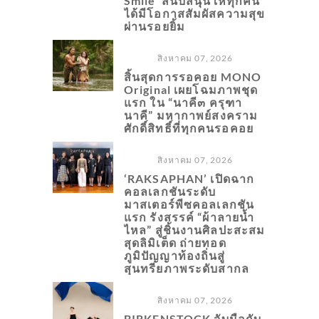
Smile’ สนับสนุนให้ทุกคน
ได้มีโอกาสสัมผัสความสุข
ผ่านรอยยิ้ม
สิงหาคม 07, 2026
สิ้นสุดการรอคอย MONO
Original เผยโฉมภาพชุด
แรก ใน “นาคี๓ ครุฑา
นาคี” มหากาพย์สงคราม
ศักดิ์สิทธิ์ที่ทุกคนรอคอย
สิงหาคม 07, 2026
‘RAKSAPHAN’ เปิดฉาก
คอลเลกชันระดับ
มาสเตอร์พีซคอลเลกชัน
แรก รังสรรค์ “ผ้าลายน้ำ
ไหล” สู่ชิ้นงานศิลปะสะสม
สุดลิมิเต็ด ถ่ายทอด
ภูมิปัญญาท้องถิ่นสู่
สุนทรียภาพระดับสากล
สิงหาคม 07, 2026
BIRKENSTOCK จับมือกับ