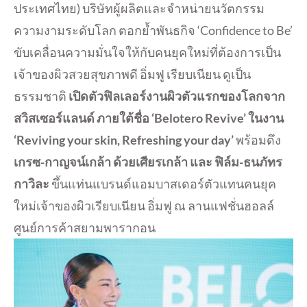
ประเทศไทย) บริษัทผู้ผลิตและจำหน่ายนวัตกรรม
ความงามระดับโลก ตอกย้ำพันธกิจ ‘Confidence to Be’
ขับเคลื่อนความมั่นใจให้กับคนยุคใหม่ที่ต้องการเป็น
เจ้าของผิวสวยสุขภาพดี อิ่มฟู เรียบเนียน ดูเป็น
ธรรมชาติ
เปิดตัวฟิลเลอร์งานผิวตัวแรกของโลกจาก
สวิสเซอร์แลนด์ ภายใต้ชื่อ ‘Belotero Revive’ ในงาน
‘Reviving your skin, Refreshing your day’
พร้อมดึง
เกรซ-กาญจน์เกล้า ด้วยเศียรเกล้า และ ฟิล์ม-ธนภัทร
กาวิละ
ขึ้นแท่นแบรนด์แอมบาสเดอร์ตัวแทนคนยุค
ใหม่เจ้าของผิวเรียบเนียน อิ่มฟู ณ ลานแฟชั่นฮอลล์
ศูนย์การค้าสยามพารากอน