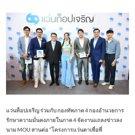
แว่นท็อปเจริญ ร่วมกับ กองทัพภาค
4 กองอำนวยการ
รักษาความมั่นคงภายในภาค 4 จัดงานแถลงข่าว
ลง
นาม
MOU สานต่อ “
โครงการแว่นตาเพื่อพี่