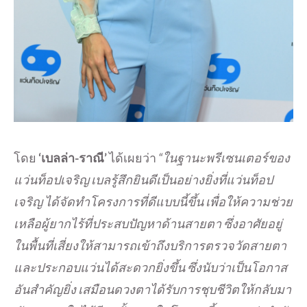
โดย
‘เบลล่า-ราณี’
ได้เผยว่า
“ในฐานะพรีเซนเตอร์ของ
แว่นท็อปเจริญ เบลรู้สึกยินดีเป็นอย่างยิ่งที่
แว่นท็อป
เจริญ ได้จัดทำโครงการที่ดีแบบนี้ขึ้น เพื่อให้ความช่วย
เหลือผู้ยากไร้ที่ประสบปัญหาด้านสายตา ซึ่งอาศัยอยู่
ในพื้นที่เสี่ยงให้สามารถเข้าถึงบริการตรวจวัดสายตา
และประกอบแว่นได้สะดวกยิ่งขึ้น ซึ่งนับว่าเป็นโอกาส
อันสำคัญยิ่ง เสมือนดวงตาได้รับการชุบชีวิตให้กลับมา