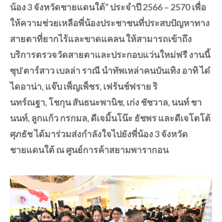
น้อง
3 จังหวัดชายแดนใต้”
ประจำปี
2566 – 2570 เพื่อ
ให้ความช่วยเหลือพี่น้องประชาชนที่ประสบปัญหาทาง
สายตาที่ยากไร้และขาดแคลน ให้สามารถเข้าถึง
บริการตรวจวัดสายตาและประกอบแว่นใหม่ฟรี
งานนี้
ซุป
’ตาร์สาว เบลล่า ราณี นำทัพเหล่าคนบันเทิง อาทิ ได๋
ไดอาน่า, แจ๊บ
เพ็ญเพ็ชร, เฟร้นช์ฟราย
ริ
นทร์ณฐา
, โชกุน สันธนะพานิช, เก่ง ชัชวาล, นนท์ ชา
นนท์, ลูกแก้ว
กรกมล
,
ดีเจมิ้นโน๊ะ ธัชพร และดีเจโตโต้
ศุภธัช ได้มาร่วมส่งกำลังใจไปยังพี่น้อง
3 จังหวัด
ชายแดนใต้ ณ ศูนย์การค้าสยามพารากอน