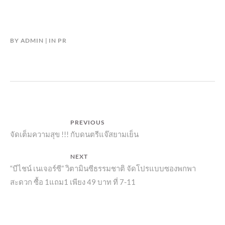
BY
ADMIN
IN
PR
แนะแนว
PREVIOUS
Previous
จัดเต็มความสุข !!! กับดนตรีแจ๊สยามเย็น
เรื่อง
post:
NEXT
Next
“บีไชน์ เนเจอร์ซี” วิตามินซีธรรมชาติ จัดโปรแบบซองพกพา
สะดวก ซื้อ 1แถม1 เพียง 49 บาท ที่ 7-11
post: