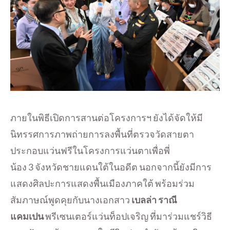
ภายในพิธีเปิดการสานต่อโครงการฯ ยังได้จัดให้มี
นิทรรศการภาพถ่ายการลงพื้นที่ตรวจวัดสายตา
ประกอบแว่นฟรีในโครงการแว่นตาเพื่อพี่
น้อง 3 จังหวัดชายแดนใต้ในอดีต นอกจากนี้ยังมีการ
แสดงศิลปะการแสดงพื้นเมืองภาคใต้ พร้อมร่วม
สัมภาษณ์พูดคุยกับนางเอกสาว
เบลล่า ราณี
แคมเปน
พรีเซนเตอร์แว่นท็อปเจริญ ที่มาร่วมแชร์วิธี