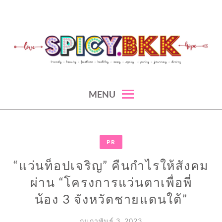
Skip
to
content
spicy fashion-juicy beauty-sexy lifestyle-spicybkk
SPICYBKK
MENU
PR
“แว่นท็อปเจริญ” คืนกำไร​ให้​สังคม​
ผ่าน “โครงการแว่นตาเพื่อพี่
น้อง 3 จังหวัดชายแดนใต้”
กุมภาพันธ์ 3, 2023