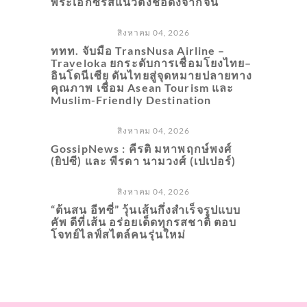
พระเอกซีรีส์แนวตั้งชื่อดังจากจีน
สิงหาคม 04, 2026
ททท. จับมือ TransNusa Airline –
Traveloka ยกระดับการเชื่อมโยงไทย–
อินโดนีเซีย ดันไทยสู่จุดหมายปลายทาง
คุณภาพ เชื่อม Asean Tourism และ
Muslim-Friendly Destination
สิงหาคม 04, 2026
GossipNews : คีรติ มหาพฤกษ์พงศ์
(ยิปซี) และ พีรดา นามวงศ์ (เปเปอร์)
สิงหาคม 04, 2026
“ต้นสน อีทซี่” วุ้นเส้นกึ่งสำเร็จรูปแบบ
คัพ ดีที่เส้น อร่อยเด็ดทุกรสชาติ ตอบ
โจทย์ไลฟ์สไตล์คนรุ่นใหม่