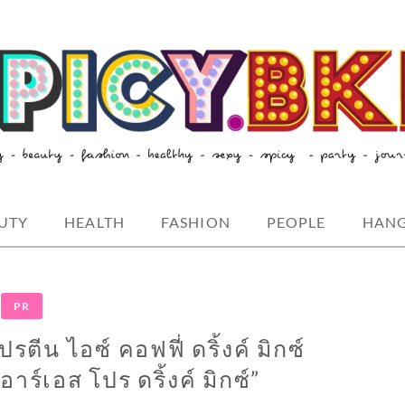
style-spicybkk
UTY
HEALTH
FASHION
PEOPLE
HAN
PR
รตีน ไอซ์ คอฟฟี่ ดริ้งค์ มิกซ์
ร์เอส โปร ดริ้งค์ มิกซ์”