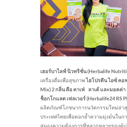
เฮอร์บาไลฟ์ นิวทริชั่น
(Herbalife Nutrit
เครื่องดื่มเพื่อสุขภาพ
ไฮโปรตีน ไอซ์ คอฟฟี่
Mix
) 2 กลิ่น คือ คาเฟ่ ลาเต้ และมอคค่า
ช็อกโกแลต เฟลเวอร์ (
Herbalife24 RS 
ผลิตภัณฑ์โภชนาการนวัตกรรมใหม่ล่าสุดที
ประเทศไทยเพื่อตอกย้ำความมุ่งมั่นในกา
สนองความต้องการที่หลากหลายของผู้บริโภค 