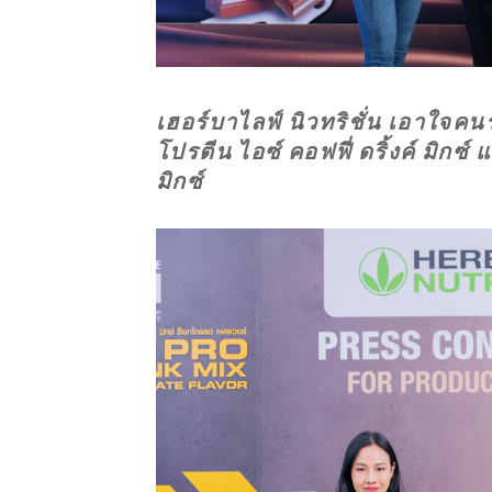
เฮอร์บาไลฟ์ นิวทริชั่น เอาใจคน
โปรตีน ไอซ์ คอฟฟี่ ดริ้งค์ มิกซ์
มิกซ์