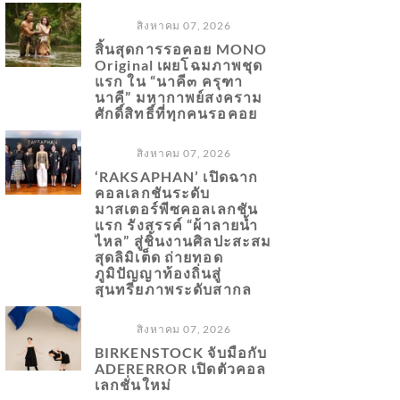
สิงหาคม 07, 2026
สิ้นสุดการรอคอย MONO
Original เผยโฉมภาพชุด
แรก ใน “นาคี๓ ครุฑา
นาคี” มหากาพย์สงคราม
ศักดิ์สิทธิ์ที่ทุกคนรอคอย
สิงหาคม 07, 2026
‘RAKSAPHAN’ เปิดฉาก
คอลเลกชันระดับ
มาสเตอร์พีซคอลเลกชัน
แรก รังสรรค์ “ผ้าลายน้ำ
ไหล” สู่ชิ้นงานศิลปะสะสม
สุดลิมิเต็ด ถ่ายทอด
ภูมิปัญญาท้องถิ่นสู่
สุนทรียภาพระดับสากล
สิงหาคม 07, 2026
BIRKENSTOCK จับมือกับ
ADERERROR เปิดตัวคอล
เลกชั่นใหม่