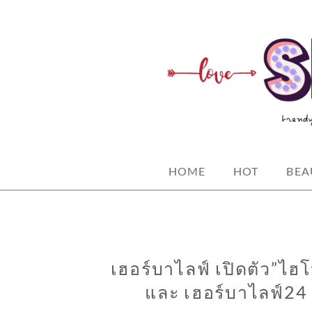
Skip
to
content
spicy fashion-juicy beauty-sexy life
SPICYBKK
HOME
HOT
BEA
เฮอร์บาไลฟ์ เปิดตัว”ไฮโป
และ เฮอร์บาไลฟ์24 อา