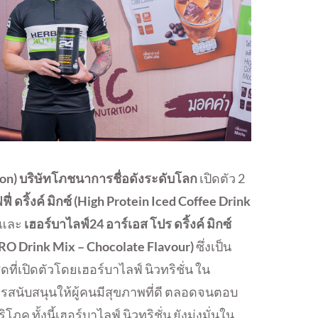
ion) บริษัทโภชนาการชื่อดังระดับโลก
เปิดตัว 2
 ดริ้งค์ มิกซ์ (
High Protein Iced Coffee
Drink
และ
เฮอร์บาไลฟ์24 อาร์เอส โปร ดริ้งค์ มิกซ์
PRO
Drink Mix
–
Chocolate Flavour
)
ซึ่งเป็น
่เปิดตัวโดยเฮอร์บาไลฟ์ นิวทริชั่น ใน
รสนับสนุนให้ผู้คนมีสุขภาพที่ดี ตลอดจนตอบ
ทั้งนี้เฮอร์บาไลฟ์ นิวทริชั่น ยังมุ่งมั่นใน