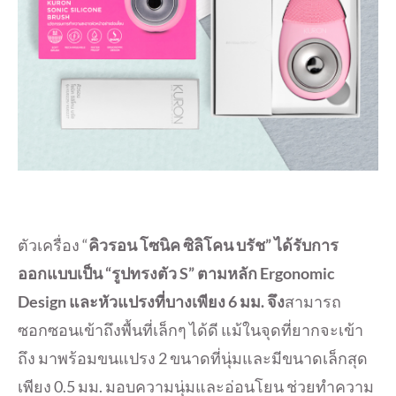
ตัวเครื่อง “
คิวรอน โซนิค ซิลิโคน บรัช” ได้รับการ
ออกแบบเป็น “รูปทรงตัว
S”
ตามหลัก
Ergonomic
Design
และหัวแปรงที่บางเพียง
6
มม. จึง
สามารถ
ซอกซอนเข้าถึงพื้นที่
เล็กๆ ได้ดี แม้ในจุดที่ยากจะเข้า
ถึง มาพร้อมขนแปรง
2
ขนาดที่นุ่มและมีขนาดเล็กสุด
เพี
ยง
0.5
มม. มอบความนุ่มและอ่อนโยน ช่วยทำความ