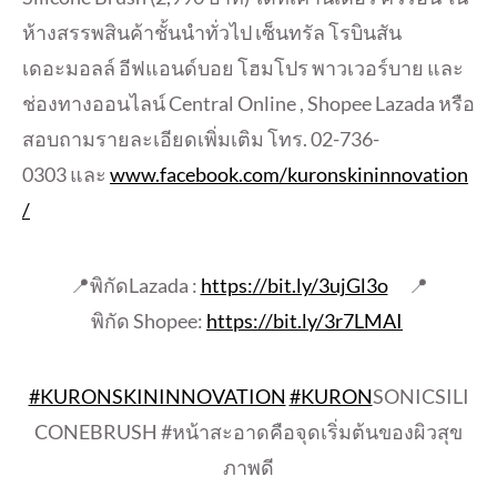
ห้างสรรพสินค้าชั้นนำทั่วไป เซ็นทรัล โรบินสัน
เดอะมอลล์ อีฟแอนด์บอย โฮมโปร พาวเวอร์บาย และ
ช่องทางออนไลน์
Central Online ,
Shopee Lazada
หรือ
สอบถามรายละเอียดเพิ่มเติม โทร.
02-736-
0303
และ
www.facebook.com/
kuronskininnovation
/
📍
พิกัด
Lazada :
https://bit.ly/3ujGl3o
📍
พิกัด
Shopee:
https://bit.ly/3r7LMAI
#KURONSKININNOVATION
#KURON
SONICSILI
CONEBRUSH #
หน้าสะอาดคือจุดเริ่มต้นของผิ
วสุข
ภาพดี