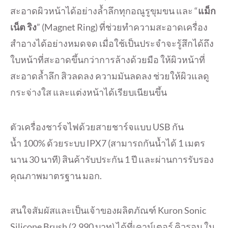
สะอาดผิวหน้าได้อย่
างล้ำลึกทุกอณูรูขุมขน และ “
แม็ก
เน็ต ริง
” (
Magnet Ring
) ที่ช่วยทำความสะอาดเครื่
อง
สำอางได้อย่างหมดจด เมื่อใช้เป็นประจำจะรู้สึกได้ถึ
ง
ใบหน้าที่สะอาดขึ้นกว่าการล้
างด้วยมือ ให้ผิวหน้าที่
สะอาดล้ำลึก สิวลดลง ความมันลดลง ช่วยให้ผิวแลดู
กระจ่างใส และแต่งหน้าได้เรียบเนียนขึ้น
ตัวเครื่องชาร์จไฟด้วยสายชาร์
จแบบ
USB
กัน
น้ำ
100%
ด้วยระบบ
IPX7 (
สามารถกันน้ำได้
1
เมตร
นาน
30
นาที) สินค้ารับประกัน
1
ปี และผ่านการรับรอง
คุณภาพมาตรฐาน มอก.
สนใจสัมผัสและเป็นเจ้าของผลิตภั
ณฑ์
Kuron Sonic
Silicone Brush (
2
,990
บาท) ได้ที่เคาน์เตอร์ คิวรอน ใน