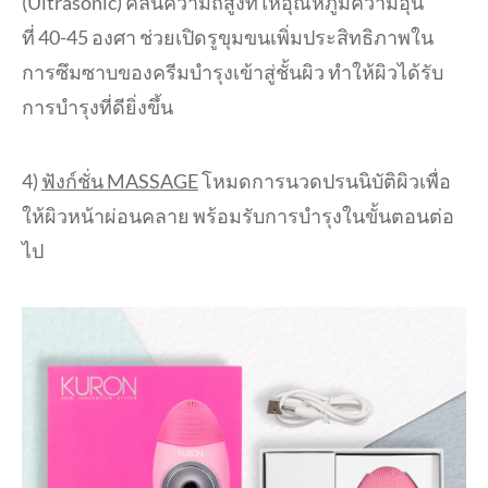
(
Ultrasonic)
คลื่นความถี่สูงที่ให้อุณหภูมิ
ความอุ่น
ที่
40-45
องศา ช่วยเปิดรูขุมขนเพิ่มประสิทธิ
ภาพใน
การซึมซาบของครีมบำรุงเข้
าสู่ชั้นผิว ทำให้ผิวได้รับ
การบำรุงที่ดียิ่
งขึ้น
4)
ฟังก์ชั่น
MASSAGE
โหมดการนวดปรนนิบัติผิวเพื่อ
ให้
ผิวหน้าผ่อนคลาย พร้อมรับการบำรุงในขั้นตอนต่อ
ไป