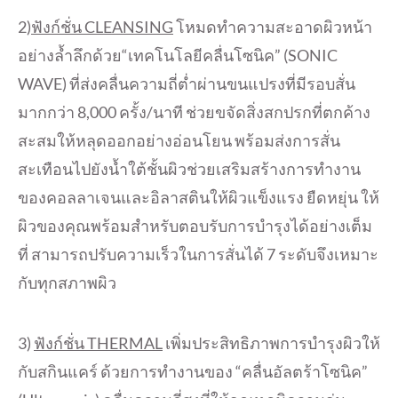
2)
ฟังก์ชั่น
CLEANSING
โหมดทำความสะอาดผิวหน้า
อย่างล้ำ
ลึกด้วย“เทคโนโลยีคลื่นโซนิค” (
SONIC
WAVE)
ที่ส่งคลื่นความถี่ต่ำผ่
านขนแปรงที่มีรอบสั่น
มากกว่า
8,000
ครั้ง/นาที ช่วยขจัดสิ่งสกปรกที่ตกค้
าง
สะสมให้หลุดออกอย่างอ่อนโยน พร้อมส่งการสั่น
สะเทือนไปยังน้ำ
ใต้ชั้นผิวช่วยเสริมสร้
างการทำงาน
ของคอลลาเจนและอิ
ลาสตินให้ผิวแข็งแรง ยืดหยุ่น ให้
ผิวของคุณพร้อมสำหรับตอบรั
บการบำรุงได้อย่างเต็ม
ที่ สามารถปรับความเร็วในการสั่นได้
7
ระดับจึงเหมาะ
กับทุกสภาพผิว
3)
ฟังก์ชั่น
THERMAL
เพิ่ม
ประสิทธิภาพการบำรุงผิวให้
กับสกินแคร์ ด้วยการทำงานของ “คลื่นอัลตร้าโซนิค”