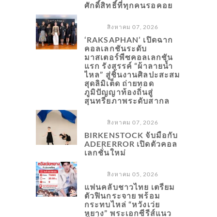
ศักดิ์สิทธิ์ที่ทุกคนรอคอย
สิงหาคม 07, 2026
‘RAKSAPHAN’ เปิดฉาก
คอลเลกชันระดับ
มาสเตอร์พีซคอลเลกชัน
แรก รังสรรค์ “ผ้าลายน้ำ
ไหล” สู่ชิ้นงานศิลปะสะสม
สุดลิมิเต็ด ถ่ายทอด
ภูมิปัญญาท้องถิ่นสู่
สุนทรียภาพระดับสากล
สิงหาคม 07, 2026
BIRKENSTOCK จับมือกับ
ADERERROR เปิดตัวคอล
เลกชั่นใหม่
สิงหาคม 05, 2026
แฟนคลับชาวไทย เตรียม
ตัวฟินกระจาย พร้อม
กระทบไหล่ “หวังเว่ย
หยาง” พระเอกซีรีส์แนว