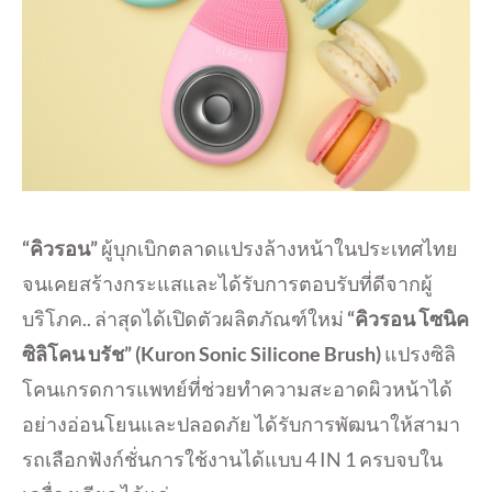
“คิวรอน”
ผู้บุกเบิกตลาดแปรงล้างหน้
าในประเทศไทย
จนเคยสร้
างกระแสและได้รับการตอบรับที่ดี
จากผู้
บริโภค.. ล่าสุดได้เปิดตัวผลิตภัณฑ์ใหม่
“คิวรอน โซนิค
ซิลิโคน บรัช” (
Kuron Sonic Silicone Brush)
แปรงซิลิ
โคนเกรดการแพทย์ที่ช่
วยทำความสะอาดผิวหน้าได้
อย่างอ่
อนโยนและปลอดภัย ได้รับการพัฒนาให้สามา
รถเลือกฟั
งก์ชั่นการใช้งานได้แบบ
4 IN 1
ครบจบใน