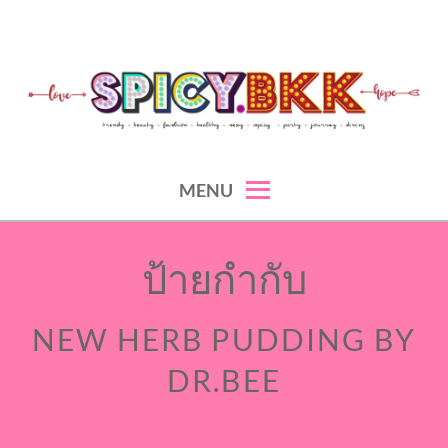
Skip
to
content
spicy fashion-juicy beauty-sexy lifestyle-spicybkk
SPICYBKK
MENU
ป้ายกำกับ
NEW HERB PUDDING BY
DR.BEE