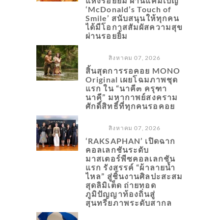
แห่งรอยยิ้ม ผ่านแคมเปญ
‘McDonald’s Touch of
Smile’ สนับสนุนให้ทุกคน
ได้มีโอกาสสัมผัสความสุข
ผ่านรอยยิ้ม
สิงหาคม 07, 2026
สิ้นสุดการรอคอย MONO
Original เผยโฉมภาพชุด
แรก ใน “นาคี๓ ครุฑา
นาคี” มหากาพย์สงคราม
ศักดิ์สิทธิ์ที่ทุกคนรอคอย
สิงหาคม 07, 2026
‘RAKSAPHAN’ เปิดฉาก
คอลเลกชันระดับ
มาสเตอร์พีซคอลเลกชัน
แรก รังสรรค์ “ผ้าลายน้ำ
ไหล” สู่ชิ้นงานศิลปะสะสม
สุดลิมิเต็ด ถ่ายทอด
ภูมิปัญญาท้องถิ่นสู่
สุนทรียภาพระดับสากล